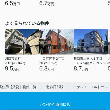
6.5
6.7
万円
万円
よく見られている物件
川口市原町
川口市芝下２丁目
川口市上青木１丁目
2DK (43.16㎡)
2K (27.02㎡)
3DK＋S(納戸) (59.50㎡)
2
9.5
6.3
8.7
万円
万円
万円
居住用【賃貸】物件一覧
北春日部駅
エテルノ アルドール
バンダイ 西川口店