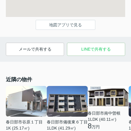
地図アプリで見る
メールで共有する
LINEで共有する
近隣の物件
春日部市南中曽根
1LDK (40.11㎡)
春日部市谷原１丁目
春日部市備後東６丁目
8
万円
1K (25.17㎡)
1LDK (41.29㎡)
1