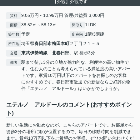
【外観】外観です
9.05万円～10.95万円 管理/共益費 3,000円
賃料
38.52㎡～58.13㎡
1LDK
面積
間取り
予定
1階/3階建
築年数
所在階
埼玉県
春日部市
梅田本町
２丁目２１－５
所在地
東武伊勢崎線
「
北春日部
」駅 徒歩3分
交通
駅まで徒歩3分の立地が魅力的な、利便性の高い物件で
備考
す。住む人のことも考えられている満足度の高いアパー
トです。家賃10万円以下のアパートをお探しのお客様
におすすめです。春日部市近辺での新居ならご好評の物
件「エテルノ アルドール」はいかがでしょうか。
エテルノ アルドールのコメント(おすすめポイン
ト)
新しい生活にお勧めなのが、こちらのアパートです。お部屋から
徒歩3分の場所に駅が位置するので、毎日の移動時間を削減でき
ます。賃料10万円以下をご希望のお客様、ぜひお問い合わせくだ