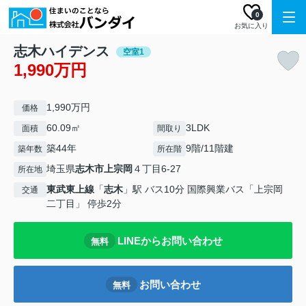
0
お気に入り
志木ハイデンス
空室1
1,990万円
1,990万円
価格
60.09㎡
3LDK
面積
間取り
築44年
9階/11階建
築年数
所在階
埼玉県
志木市
上宗岡
４丁目6-27
所在地
東武東上線
「
志木
」駅 バス10分 国際興業バス「上宗岡
交通
二丁目」 停歩2分
LINEからお問い合わせ
無料
お問い合わせ
無料