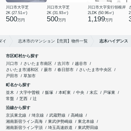
川口市大字芝
川口市大字芝
川口市大字安行領根岸
2K (27.51㎡)
2K (31.93㎡)
2LDK (50.96㎡)
2
500
500
1,199
万円
万円
万円
ダイ
志木市のマンション【売買】物件一覧
志木ハイデンス
市区町村から探す
川口市
さいたま市南区
吉川市
越谷市
さいたま市浦和区
蕨市
春日部市
さいたま市中央区
戸田市
草加市
町名から探す
並木
大字中曽根
飯塚
本町東
中央
末広
戸塚東
常盤
芝西
辻
沿線から探す
京浜東北線
埼京線
武蔵野線
高崎線
湘南新宿ライン高海
東武伊勢崎線
東北本線
湘南新宿ライン宇須
埼玉高速鉄道
東武野田線