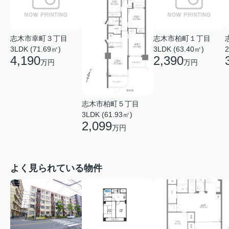
志木市幸町３丁目
志木市柏町１丁目
3LDK (71.69㎡)
3LDK (63.40㎡)
2
4,190
2,390
万円
万円
志木市柏町５丁目
3LDK (61.93㎡)
2,099
万円
よく見られている物件