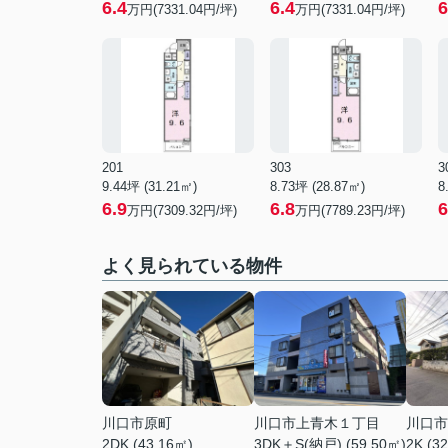
6.4
6.4
6
万円(7331.04円/坪)
万円(7331.04円/坪)
201
303
3
9.44坪 (31.21㎡)
8.73坪 (28.87㎡)
8
6.9
6.8
6
万円(7309.32円/坪)
万円(7789.23円/坪)
よく見られている物件
川口市原町
川口市上青木１丁目
川口市
2DK (43.16㎡)
3DK＋S(納戸) (59.50㎡)
2K (3