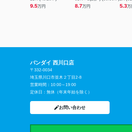
9.5
8.7
5.3
万円
万円
万
バンダイ 西川口店
〒332-0034
埼玉県川口市並木２丁目2-8
営業時間：
10:00～19:00
定休日：
無休（年末年始を除く）
お問い合わせ