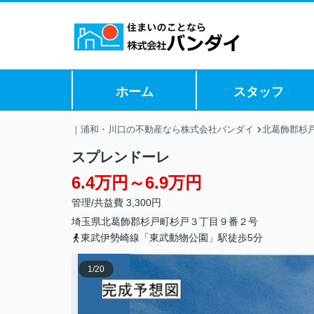
ホーム
スタッフ
｜浦和・川口の不動産なら株式会社バンダイ
北葛飾郡杉
スプレンドーレ
6.4万円～6.9万円
管理/共益費 3,300円
埼玉県
北葛飾郡杉戸町
杉戸
３丁目９番２号
東武伊勢崎線「東武動物公園」駅徒歩5分
1
/
20