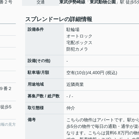
番２号
東武伊勢崎線
「
東武動物公園
」駅 徒歩5
交通
スプレンドーレの詳細情報
設備条件
駐輪場
オートロック
宅配ボックス
防犯カメラ
設備(その他)
-
駐車場/月額
空有(10台)/4,400円 (税込)
用途地域
近隣商業
９番２
募集戸数 / 総戸数
- / -
 徒歩5
取引態様
仲介
備考
こちらの物件はアパートです。駅か
情報の見方
歩5分の物件で毎日の通勤・通学が楽
なります。こちらは賃料6.8万円の物