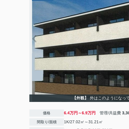
【外観】
外はこのようになっ
6.4万円～6.9万円
管理/共益費
3,
価格
1K/27.02㎡～31.21㎡
間取り/面積