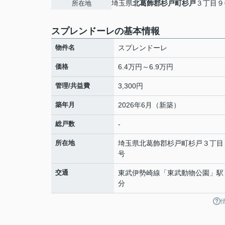
埼玉県
北葛飾郡杉戸町
杉戸
３丁目９
所在地
スプレンドーレの基本情報
物件名
スプレンドーレ
価格
6.4万円～6.9万円
管理/共益費
3,300円
築年月
2026年6月（新築）
総戸数
-
所在地
埼玉県
北葛飾郡杉戸町
杉戸
３丁目
号
交通
東武伊勢崎線
「
東武動物公園
」駅
分