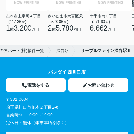
志木市上宗岡４丁目
さいたま市大宮区天沼町２丁目
幸手市南３丁目
- (417.36㎡)
- (528.86㎡)
- (271.60㎡)
-
1
3,200
2
5,780
6,662
億
万円
億
万円
万円
のアパート(棟)物件一覧
深谷駅
リーブルファイン深谷駅Ⅱ
バンダイ 西川口店
電話をする
お問い合わせ
〒332-0034
埼玉県川口市並木２丁目2-8
営業時間：
10:00～19:00
定休日：
無休（年末年始を除く）