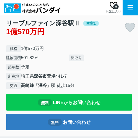
0
お気に入り
リーブルファイン深谷駅Ⅱ
空室1
1億570万円
1億570万円
価格
501.82㎡
-
建物面積
間取り
予定
築年数
埼玉県
深谷市
萱場
441-7
所在地
高崎線
「
深谷
」駅 徒歩15分
交通
LINEからお問い合わせ
無料
お問い合わせ
無料