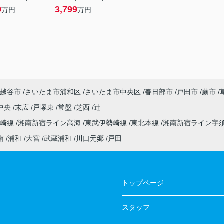
9
3,799
万円
万円
越谷市
さいたま市浦和区
さいたま市中央区
春日部市
戸田市
蕨市
中央
末広
戸塚東
常盤
芝西
辻
高崎線
湘南新宿ライン高海
東武伊勢崎線
東北本線
湘南新宿ライン宇
南
浦和
大宮
武蔵浦和
川口元郷
戸田
トップページ
スタッフ