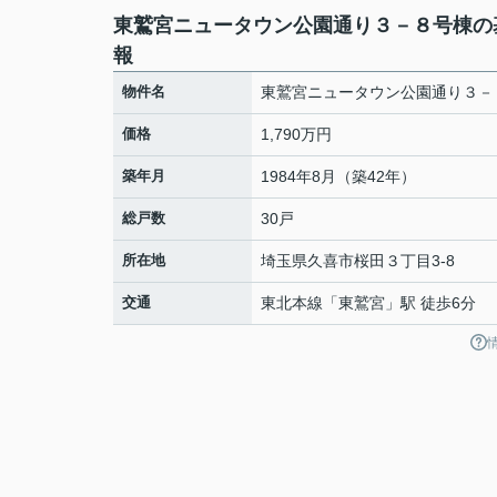
東鷲宮ニュータウン公園通り３－８号棟の
報
物件名
東鷲宮ニュータウン公園通り３－
価格
1,790万円
築年月
1984年8月（築42年）
総戸数
30戸
所在地
埼玉県
久喜市
桜田
３丁目3-8
交通
東北本線
「
東鷲宮
」駅 徒歩6分