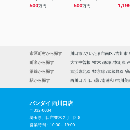
500
500
1,19
万円
万円
市区町村から探す
川口市
さいたま市南区
吉川市
町名から探す
大字中曽根
並木
飯塚
本町東
沿線から探す
京浜東北線
埼京線
武蔵野線
駅から探す
西川口
川口
蕨
南浦和
吉川美
バンダイ 西川口店
〒332-0034
埼玉県川口市並木２丁目2-8
営業時間：
10:00～19:00