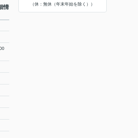
（休：無休（年末年始を除く））
細情
00