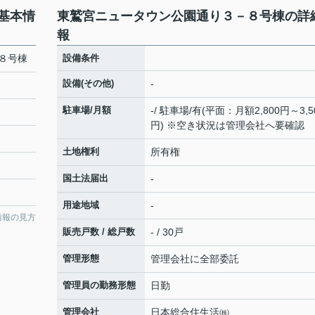
基本情
東鷲宮ニュータウン公園通り３－８号棟の詳
報
８号棟
設備条件
設備(その他)
-
駐車場/月額
-/ 駐車場/有(平面：月額2,800円～3,5
円) ※空き状況は管理会社へ要確認
土地権利
所有権
国土法届出
-
用途地域
-
情報の見方
販売戸数 / 総戸数
- / 30戸
管理形態
管理会社に全部委託
管理員の勤務形態
日勤
管理会社
日本総合住生活㈱