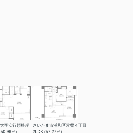
大字安行領根岸
さいたま市浦和区常盤４丁目
(50.96㎡)
2LDK (57.27㎡)