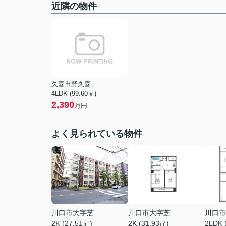
近隣の物件
久喜市野久喜
4LDK (99.60㎡)
2,390
万円
よく見られている物件
川口市大字芝
川口市大字芝
川口市
2K (27.51㎡)
2K (31.93㎡)
2LDK 