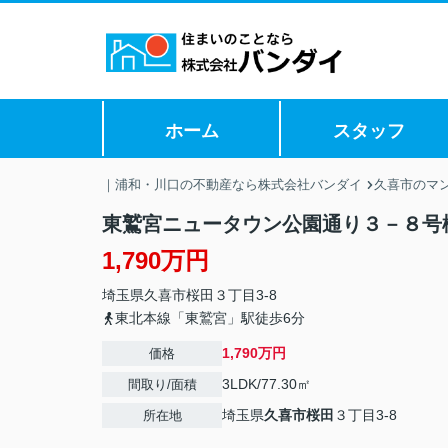
ホーム
スタッフ
｜浦和・川口の不動産なら株式会社バンダイ
久喜市のマ
東鷲宮ニュータウン公園通り３－８号
1,790万円
埼玉県
久喜市
桜田
３丁目3-8
東北本線「東鷲宮」駅徒歩6分
1,790万円
価格
3LDK/77.30㎡
間取り/面積
埼玉県
久喜市
桜田
３丁目3-8
所在地