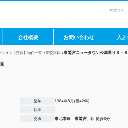
営業時間：
会社概要
お問い合わせ
入居
東鷲宮ニュータウン公園通り３－８
ンション【売買】物件一覧
東鷲宮駅
棟
1984年8月(築42年)
築年
-
駐車
東北本線
「
東鷲宮
」駅 徒歩6分
交通