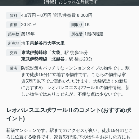
【外観】おしゃれな外観です
4.8万円～8万円 管理/共益費 8,000円
賃料
20.81㎡
1K
面積
間取り
築19年
1階/3階建
築年数
所在階
埼玉県
越谷市
大字大里
所在地
東武伊勢崎線
「
大袋
」駅 徒歩15分
交通
東武伊勢崎線
「
北越谷
」駅 徒歩20分
防犯対策もバッチリなマンションタイプの物件です。駅
備考
まで徒歩15分に立地する物件です。こちらの物件は家
賃5万円以下でご契約いただけます。大袋駅近くの新居
におすすめ、レオパレスエスポワールⅡの物件情報。新
しい物件ではありませんが、不便な点は少ないです。
レオパレスエスポワールⅡのコメント(おすすめポ
イント)
新築マンションです。駅までのアクセスが良い、徒歩15分のとこ
ろに位置する物件です。家賃5万円以下の物件をお探しの方にも