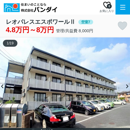
0
お気に入り
レオパレスエスポワールⅡ
空室7
4.8万円～8万円
管理/共益費 8,000円
1
/
19