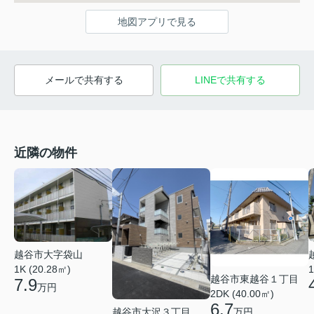
地図アプリで見る
メールで共有する
LINEで共有する
近隣の物件
越谷市大字袋山
1K (20.28㎡)
1
越谷市東越谷１丁目
7.9
万円
2DK (40.00㎡)
6.7
越谷市大沢３丁目
万円