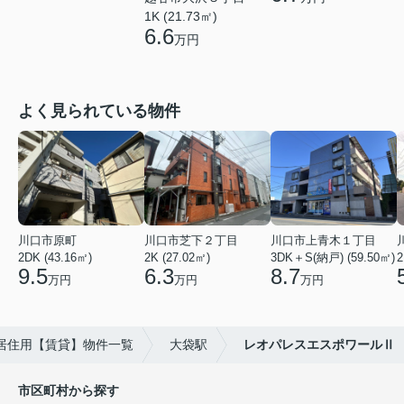
1K (21.73㎡)
6.6
万円
よく見られている物件
川口市原町
川口市芝下２丁目
川口市上青木１丁目
2DK (43.16㎡)
2K (27.02㎡)
3DK＋S(納戸) (59.50㎡)
2
9.5
6.3
8.7
万円
万円
万円
居住用【賃貸】物件一覧
大袋駅
レオパレスエスポワールⅡ
市区町村から探す