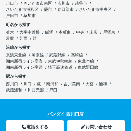
川口市
さいたま市南区
吉川市
越谷市
さいたま市浦和区
蕨市
春日部市
さいたま市中央区
戸田市
草加市
町名から探す
並木
大字中曽根
飯塚
本町東
中央
末広
戸塚東
常盤
芝西
辻
沿線から探す
京浜東北線
埼京線
武蔵野線
高崎線
湘南新宿ライン高海
東武伊勢崎線
東北本線
湘南新宿ライン宇須
埼玉高速鉄道
東武野田線
駅から探す
西川口
川口
蕨
南浦和
吉川美南
大宮
浦和
武蔵浦和
川口元郷
戸田
バンダイ 西川口店
電話をする
お問い合わせ