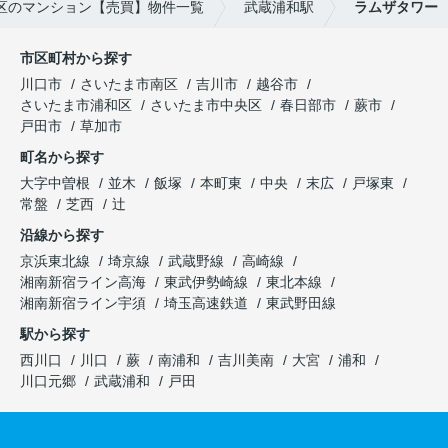
区のマンション【売買】物件一覧
武蔵浦和駅
ラムザタワー
市区町村から探す
川口市
さいたま市南区
吉川市
越谷市
さいたま市浦和区
さいたま市中央区
春日部市
蕨市
戸田市
草加市
町名から探す
大字中曽根
並木
飯塚
本町東
中央
末広
戸塚東
常盤
芝西
辻
沿線から探す
京浜東北線
埼京線
武蔵野線
高崎線
湘南新宿ライン高海
東武伊勢崎線
東北本線
湘南新宿ライン宇須
埼玉高速鉄道
東武野田線
駅から探す
西川口
川口
蕨
南浦和
吉川美南
大宮
浦和
川口元郷
武蔵浦和
戸田