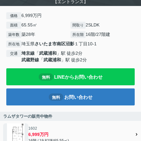
【エントランス】
6,999万円
価格
65.55㎡
2SLDK
面積
間取り
築28年
16階/27階建
築年数
所在階
埼玉県
さいたま市南区
沼影
１丁目10-1
所在地
埼京線
「
武蔵浦和
」駅 徒歩2分
交通
武蔵野線
「
武蔵浦和
」駅 徒歩2分
LINEからお問い合わせ
無料
お問い合わせ
無料
ラムザタワーの販売中物件
1602
6,999万円
16階 / 19.82坪(65.55㎡)