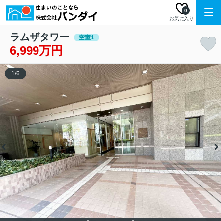
0
お気に入り
ラムザタワー
空室1
6,999万円
1
/
6