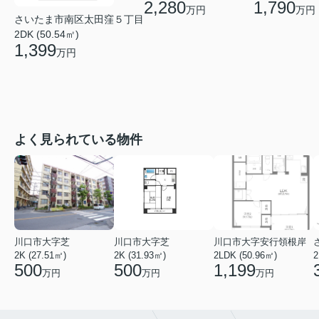
2,280
1,790
万円
万円
さいたま市南区太田窪５丁目
2DK (50.54㎡)
1,399
万円
よく見られている物件
川口市大字芝
川口市大字芝
川口市大字安行領根岸
2K (27.51㎡)
2K (31.93㎡)
2LDK (50.96㎡)
2
500
500
1,199
万円
万円
万円