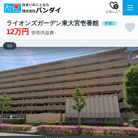
0
お気に入り
ライオンズガーデン東大宮壱番館
空室1
12万円
管理/共益費 -
1
/
1