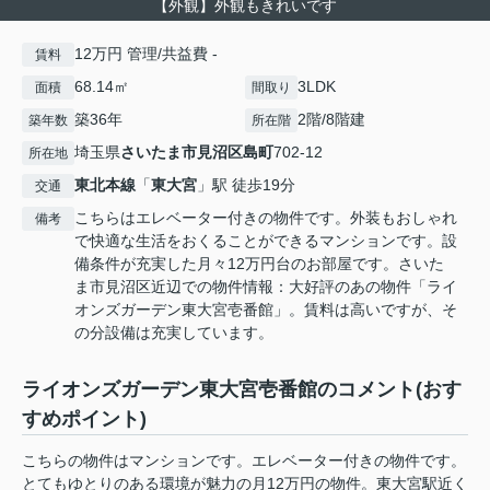
【外観】外観もきれいです
12万円 管理/共益費 -
賃料
68.14㎡
3LDK
面積
間取り
築36年
2階/8階建
築年数
所在階
埼玉県
さいたま市見沼区
島町
702-12
所在地
東北本線
「
東大宮
」駅 徒歩19分
交通
こちらはエレベーター付きの物件です。外装もおしゃれ
備考
で快適な生活をおくることができるマンションです。設
備条件が充実した月々12万円台のお部屋です。さいた
ま市見沼区近辺での物件情報：大好評のあの物件「ライ
オンズガーデン東大宮壱番館」。賃料は高いですが、そ
の分設備は充実しています。
ライオンズガーデン東大宮壱番館のコメント(おす
すめポイント)
こちらの物件はマンションです。エレベーター付きの物件です。
とてもゆとりのある環境が魅力の月12万円の物件。東大宮駅近く