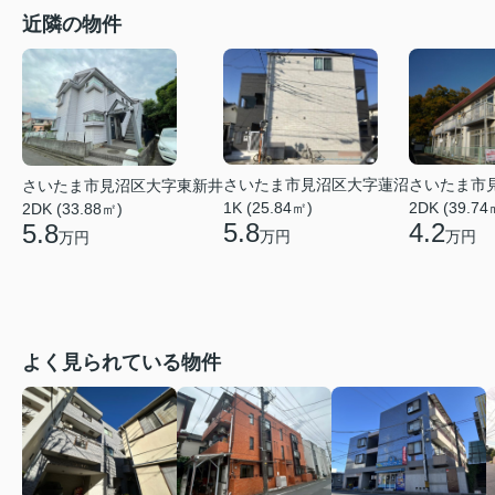
近隣の物件
さいたま市見沼区大字蓮沼
さいたま市
さいたま市見沼区大字東新井
1K (25.84㎡)
2DK (39.74
2DK (33.88㎡)
5.8
4.2
5.8
万円
万円
万円
よく見られている物件