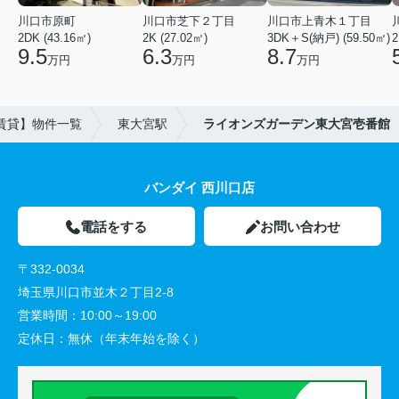
川口市原町
川口市芝下２丁目
川口市上青木１丁目
2DK (43.16㎡)
2K (27.02㎡)
3DK＋S(納戸) (59.50㎡)
2
9.5
6.3
8.7
万円
万円
万円
賃貸】物件一覧
東大宮駅
ライオンズガーデン東大宮壱番館
バンダイ 西川口店
電話をする
お問い合わせ
〒332-0034
埼玉県川口市並木２丁目2-8
営業時間：
10:00～19:00
定休日：
無休（年末年始を除く）