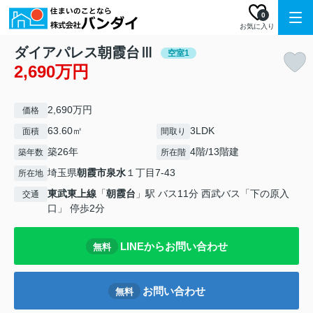
0
お気に入り
ダイアパレス朝霞台Ⅲ
空室1
2,690万円
2,690万円
価格
63.60㎡
3LDK
面積
間取り
築26年
4階/13階建
築年数
所在階
埼玉県
朝霞市
泉水
１丁目7-43
所在地
東武東上線
「
朝霞台
」駅 バス11分 西武バス「下の原入
交通
口」 停歩2分
LINEからお問い合わせ
無料
お問い合わせ
無料