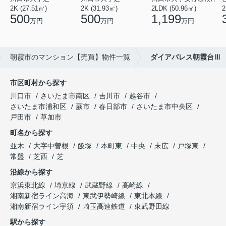
2K (27.51㎡)
2K (31.93㎡)
2LDK (50.96㎡)
2
500
500
1,199
万円
万円
万円
朝霞市のマンション【売買】物件一覧
ダイアパレス朝霞台Ⅲ
市区町村から探す
川口市
さいたま市南区
吉川市
越谷市
さいたま市浦和区
蕨市
春日部市
さいたま市中央区
戸田市
草加市
町名から探す
並木
大字中曽根
飯塚
本町東
中央
末広
戸塚東
常盤
芝西
芝
沿線から探す
京浜東北線
埼京線
武蔵野線
高崎線
湘南新宿ライン高海
東武伊勢崎線
東北本線
湘南新宿ライン宇須
埼玉高速鉄道
東武野田線
駅から探す