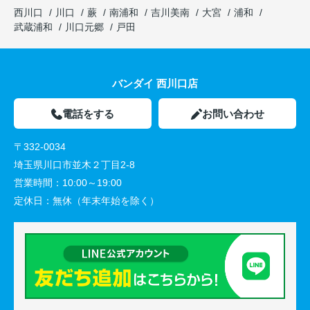
西川口
川口
蕨
南浦和
吉川美南
大宮
浦和
武蔵浦和
川口元郷
戸田
バンダイ 西川口店
電話をする
お問い合わせ
〒332-0034
埼玉県川口市並木２丁目2-8
営業時間：
10:00～19:00
定休日：
無休（年末年始を除く）