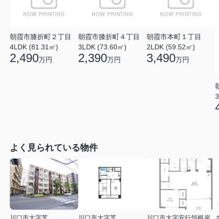
朝霞市膝折町２丁目
朝霞市膝折町４丁目
朝霞市本町１丁目
4LDK (81.31㎡)
3LDK (73.60㎡)
2LDK (59.52㎡)
2,490
2,390
3,490
万円
万円
万円
3
よく見られている物件
川口市大字芝
川口市大字芝
川口市大字安行領根岸