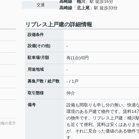
高崎線
「
桶川
」駅 徒歩16分
交通
高崎線
「
北上尾
」駅 徒歩33分
リブレス上戸建の詳細情報
設備条件
設備(その他)
-
駐車場/月額
有(1台)/0円
用途地域
-
募集戸数 / 総戸数
- / 1戸
取引態様
仲介
備考
設備も間取りも申し分の無い、快適
環境のある戸建て物件です。賃料14
の物件です。リブレス上戸建：桶川
情報の見方
も近くて便利。賃料は安くはありま
が、それに見合った価値のある物件
す。