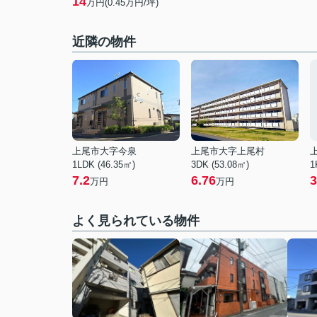
14
万円(0.45万円/坪)
近隣の物件
上尾市大字今泉
上尾市大字上尾村
1LDK (46.35㎡)
3DK (53.08㎡)
1
7.2
6.76
3
万円
万円
よく見られている物件