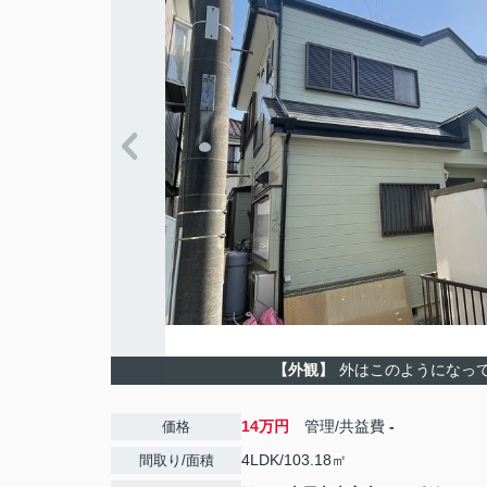
【外観】
外はこのようになっ
14万円
管理/共益費
-
価格
4LDK/103.18㎡
間取り/面積