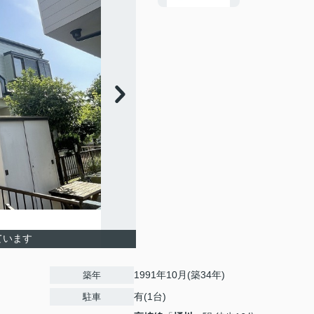
ています
1991年10月(築34年)
築年
有(1台)
駐車