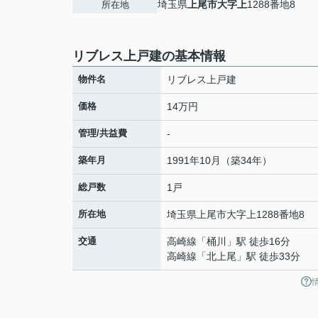
埼玉県
上尾市
大字上
1288番地8
所在地
リブレス上戸建の基本情報
物件名
リブレス上戸建
価格
14万円
管理/共益費
-
築年月
1991年10月（築34年）
総戸数
1戸
所在地
埼玉県
上尾市
大字上
1288番地8
交通
高崎線
「
桶川
」駅 徒歩16分
高崎線
「
北上尾
」駅 徒歩33分