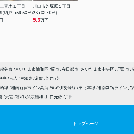
上青木１丁目
川口市芝塚原１丁目
S(納戸) (59.50㎡)
2K (32.40㎡)
5.3
円
万円
越谷市
さいたま市浦和区
蕨市
春日部市
さいたま市中央区
戸田市
中央
末広
戸塚東
常盤
芝西
芝
高崎線
湘南新宿ライン高海
東武伊勢崎線
東北本線
湘南新宿ライン宇
南
大宮
浦和
武蔵浦和
川口元郷
戸田
トップページ