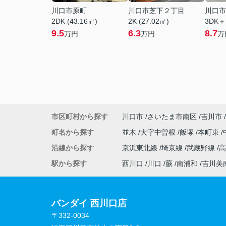
川口市原町
川口市芝下２丁目
川口市
2DK (43.16㎡)
2K (27.02㎡)
3DK＋
9.5
6.3
8.7
万円
万円
万
市区町村から探す
川口市
さいたま市南区
吉川市
町名から探す
並木
大字中曽根
飯塚
本町東
沿線から探す
京浜東北線
埼京線
武蔵野線
駅から探す
西川口
川口
蕨
南浦和
吉川美
バンダイ 西川口店
〒332-0034