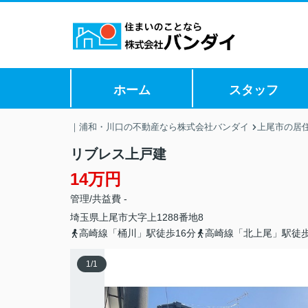
ホーム
スタッフ
｜浦和・川口の不動産なら株式会社バンダイ
上尾市の居
リブレス上戸建
14万円
管理/共益費 -
埼玉県
上尾市
大字上
1288番地8
高崎線「桶川」駅徒歩16分
高崎線「北上尾」駅徒歩
1
/
1