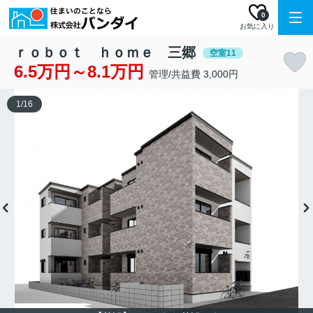
0
お気に入り
ｒｏｂｏｔ ｈｏｍｅ 三郷
空室11
6.5万円～8.1万円
管理/共益費 3,000円
1
/
16