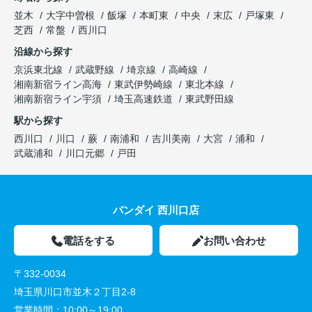
並木
大字中曽根
飯塚
本町東
中央
末広
戸塚東
芝西
常盤
西川口
沿線から探す
京浜東北線
武蔵野線
埼京線
高崎線
湘南新宿ライン高海
東武伊勢崎線
東北本線
湘南新宿ライン宇須
埼玉高速鉄道
東武野田線
駅から探す
西川口
川口
蕨
南浦和
吉川美南
大宮
浦和
武蔵浦和
川口元郷
戸田
バンダイ 西川口店
電話をする
お問い合わせ
〒332-0034
埼玉県川口市並木２丁目2-8
営業時間：
10:00～19:00