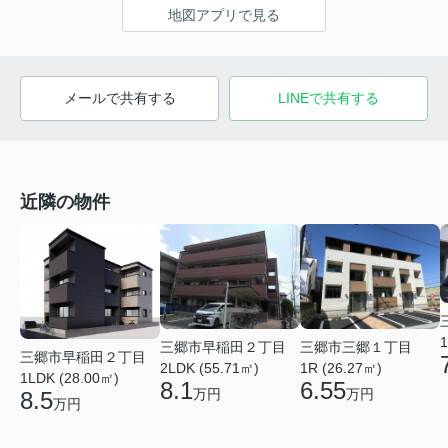
地図アプリで見る
メールで共有する
LINEで共有する
近隣の物件
1
三郷市早稲田２丁目
三郷市三郷１丁目
三郷市早稲田２丁目
2LDK (55.71㎡)
1R (26.27㎡)
1LDK (28.00㎡)
8.1
6.55
万円
万円
8.5
万円