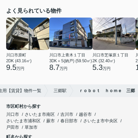
よく見られている物件
川口市原町
川口市上青木１丁目
川口市芝塚原１丁目
2DK (43.16㎡)
3DK＋S(納戸) (59.50㎡)
2K (32.40㎡)
2
9.5
8.7
5.3
万円
万円
万円
住用【賃貸】物件一覧
三郷駅
ｒｏｂｏｔ ｈｏｍｅ 三郷
市区町村から探す
川口市
さいたま市南区
吉川市
越谷市
さいたま市浦和区
蕨市
春日部市
さいたま市中央区
戸田市
草加市
町名から探す