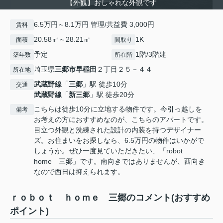
【外観】おしゃれな外観です
6.5万円～8.1万円 管理/共益費 3,000円
賃料
20.58㎡～28.21㎡
1K
面積
間取り
予定
1階/3階建
築年数
所在階
埼玉県
三郷市
早稲田
２丁目２５－４４
所在地
武蔵野線
「
三郷
」駅 徒歩10分
交通
武蔵野線
「
新三郷
」駅 徒歩20分
こちらは徒歩10分に立地する物件です。今引っ越しを
備考
お考えの方におすすめなのが、こちらのアパートです。
目立つ外観と洗練された設計の内装を持つデザイナー
ズ。お住まいをお探しなら、6.5万円の物件はいかがで
しょうか。ぜひ一度見ていただきたい、「robot
home 三郷」です。南向きではありませんが、西向き
なので西日は抑えられます。
ｒｏｂｏｔ ｈｏｍｅ 三郷のコメント(おすすめ
ポイント)