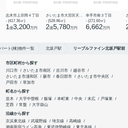
志木市上宗岡４丁目
さいたま市大宮区天沼町２丁目
幸手市南３丁目
- (417.36㎡)
- (528.86㎡)
- (271.60㎡)
-
1
3,200
2
5,780
6,662
億
万円
億
万円
万円
パート(棟)物件一覧
北坂戸駅
リーブルファイン北坂戸駅前
市区町村から探す
川口市
さいたま市南区
吉川市
越谷市
さいたま市浦和区
蕨市
春日部市
さいたま市中央区
戸田市
草加市
町名から探す
並木
大字中曽根
飯塚
本町東
中央
末広
戸塚東
芝西
常盤
大字袋山
沿線から探す
京浜東北線
武蔵野線
埼京線
高崎線
湘南新宿ライン高海
東武伊勢崎線
東北本線