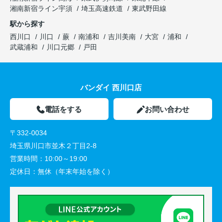
湘南新宿ライン宇須
埼玉高速鉄道
東武野田線
駅から探す
西川口
川口
蕨
南浦和
吉川美南
大宮
浦和
武蔵浦和
川口元郷
戸田
バンダイ 西川口店
電話をする
お問い合わせ
〒332-0034
埼玉県川口市並木２丁目2-8
営業時間：
10:00～19:00
定休日：
無休（年末年始を除く）