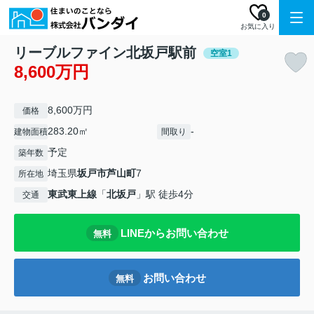
0
お気に入り
リーブルファイン北坂戸駅前
空室1
8,600万円
8,600万円
価格
283.20㎡
-
建物面積
間取り
予定
築年数
埼玉県
坂戸市
芦山町
7
所在地
東武東上線
「
北坂戸
」駅 徒歩4分
交通
LINEからお問い合わせ
無料
お問い合わせ
無料