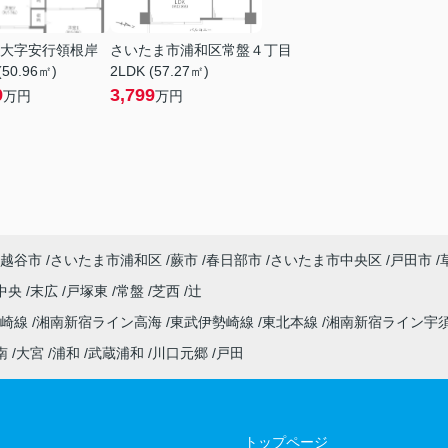
大字安行領根岸
さいたま市浦和区常盤４丁目
(50.96㎡)
2LDK (57.27㎡)
9
3,799
万円
万円
越谷市
さいたま市浦和区
蕨市
春日部市
さいたま市中央区
戸田市
中央
末広
戸塚東
常盤
芝西
辻
高崎線
湘南新宿ライン高海
東武伊勢崎線
東北本線
湘南新宿ライン宇
南
大宮
浦和
武蔵浦和
川口元郷
戸田
トップページ