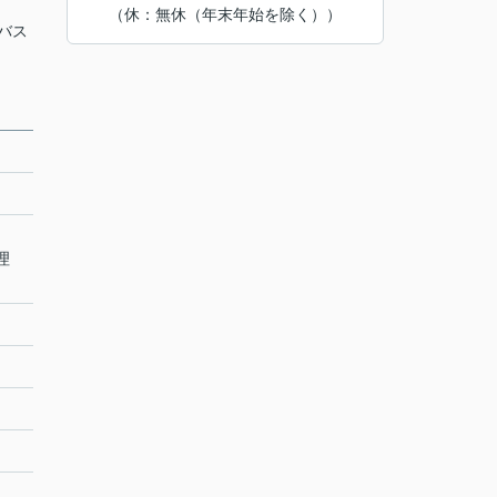
（休：無休（年末年始を除く））
業バス
理