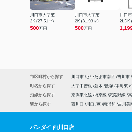
川口市大字芝
川口市大字芝
川口市
2K (27.51㎡)
2K (31.93㎡)
2LDK 
500
500
1,19
万円
万円
市区町村から探す
川口市
さいたま市南区
吉川市
町名から探す
大字中曽根
並木
飯塚
本町東
沿線から探す
京浜東北線
埼京線
武蔵野線
駅から探す
西川口
川口
蕨
南浦和
吉川美
バンダイ 西川口店