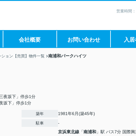
営業時間：
会社概要
お問い合わせ
入居
南浦和パークハイツ
ンション【売買】物件一覧
三夜坂下」停歩1分
夜坂下」停歩1分
1981年6月(築45年)
築年
-
駐車
京浜東北線
「
南浦和
」駅 バス7分 国際