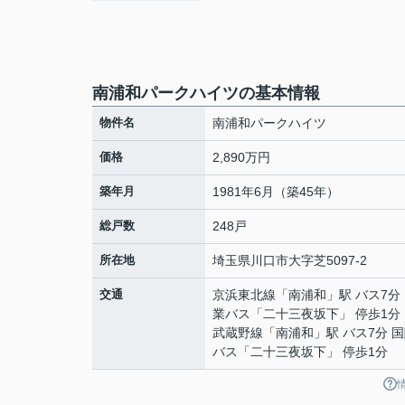
南浦和パークハイツの基本情報
物件名
南浦和パークハイツ
価格
2,890万円
築年月
1981年6月（築45年）
総戸数
248戸
所在地
埼玉県
川口市
大字芝
5097-2
交通
京浜東北線
「
南浦和
」駅 バス7分
業バス「二十三夜坂下」 停歩1分
武蔵野線
「
南浦和
」駅 バス7分 
バス「二十三夜坂下」 停歩1分