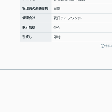
管理員の勤務形態
日勤
管理会社
双日ライフワン㈱
取引態様
仲介
引渡し
即時
情報