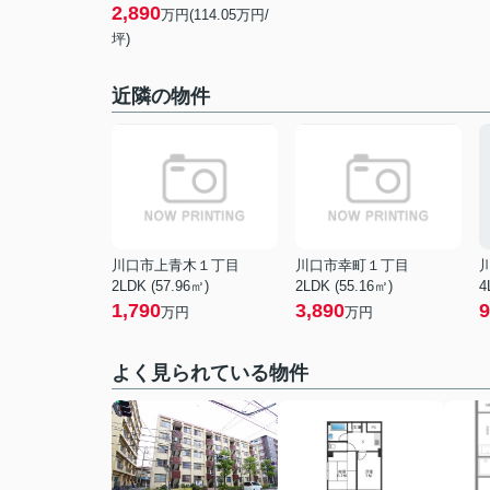
2,890
万円(114.05万円/
坪)
近隣の物件
川口市上青木１丁目
川口市幸町１丁目
2LDK (57.96㎡)
2LDK (55.16㎡)
4
1,790
3,890
9
万円
万円
よく見られている物件