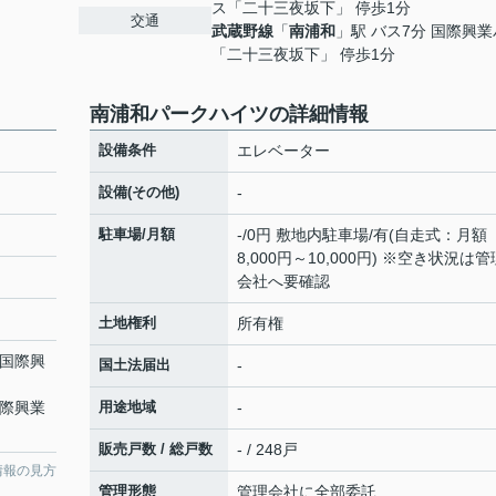
ス「二十三夜坂下」 停歩1分
交通
武蔵野線
「
南浦和
」駅 バス7分 国際興
「二十三夜坂下」 停歩1分
南浦和パークハイツの詳細情報
設備条件
エレベーター
設備(その他)
-
駐車場/月額
-/0円 敷地内駐車場/有(自走式：月額
8,000円～10,000円) ※空き状況は管
会社へ要確認
土地権利
所有権
 国際興
国土法届出
-
国際興業
用途地域
-
販売戸数 / 総戸数
- / 248戸
情報の見方
管理形態
管理会社に全部委託