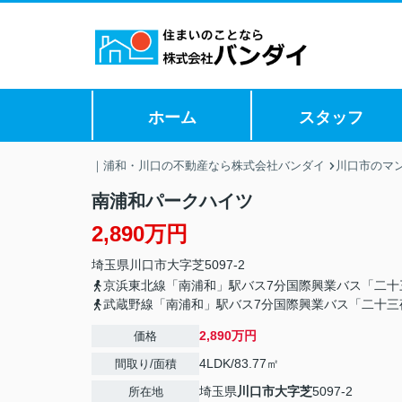
ホーム
スタッフ
｜浦和・川口の不動産なら株式会社バンダイ
川口市のマ
南浦和パークハイツ
2,890万円
埼玉県
川口市
大字芝
5097-2
京浜東北線「南浦和」駅バス7分国際興業バス「二十
武蔵野線「南浦和」駅バス7分国際興業バス「二十三
2,890万円
価格
4LDK/83.77㎡
間取り/面積
埼玉県
川口市
大字芝
5097-2
所在地