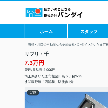
ホーム
スタッフ
｜浦和・川口の不動産なら株式会社バンダイ
さいたま市
リブリ・千
7.3万円
管理/共益費 4,000円
埼玉県
さいたま市桜区
田島
５丁目9-25
武蔵野線「西浦和」駅徒歩1分
1
/
15