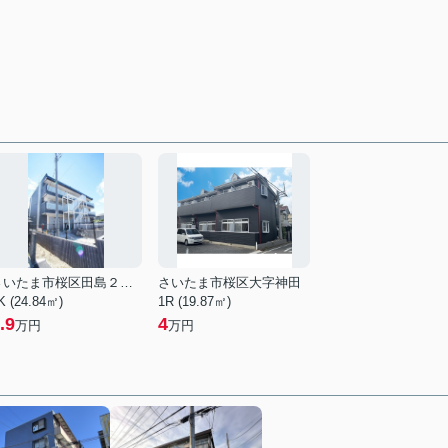
さいたま市桜区田島２丁目
さいたま市桜区大字神田
K (24.84㎡)
1R (19.87㎡)
.9
4
万円
万円