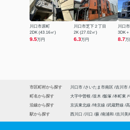
川口市原町
川口市芝下２丁目
川口市
2DK (43.16㎡)
2K (27.02㎡)
3DK＋
9.5
6.3
8.7
万円
万円
万
市区町村から探す
川口市
さいたま市南区
吉川市
町名から探す
大字中曽根
並木
飯塚
本町東
沿線から探す
京浜東北線
埼京線
武蔵野線
駅から探す
西川口
川口
蕨
南浦和
吉川美