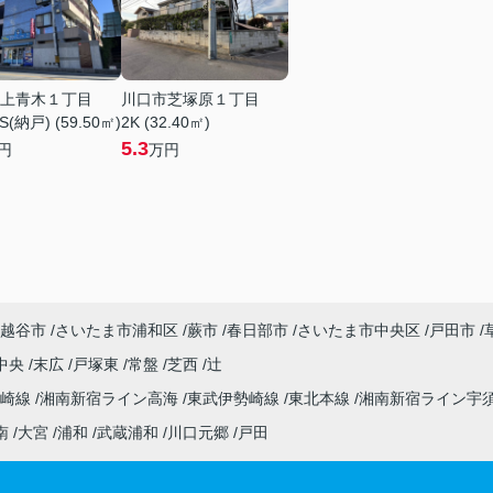
上青木１丁目
川口市芝塚原１丁目
S(納戸) (59.50㎡)
2K (32.40㎡)
5.3
円
万円
越谷市
さいたま市浦和区
蕨市
春日部市
さいたま市中央区
戸田市
中央
末広
戸塚東
常盤
芝西
辻
高崎線
湘南新宿ライン高海
東武伊勢崎線
東北本線
湘南新宿ライン宇
南
大宮
浦和
武蔵浦和
川口元郷
戸田