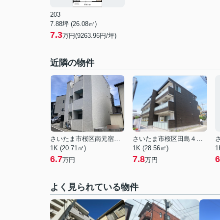
203
7.88坪 (26.08㎡)
7.3
万円(9263.96円/坪)
近隣の物件
さいたま市桜区南元宿２丁目
さいたま市桜区田島４丁目
1K (20.71㎡)
1K (28.56㎡)
1
6.7
7.8
6
万円
万円
よく見られている物件