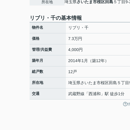
埼玉県
さいたま市桜区
田島
５丁目9-
所在地
リブリ・千の基本情報
物件名
リブリ・千
価格
7.3万円
管理/共益費
4,000円
築年月
2014年1月（築12年）
総戸数
12戸
所在地
埼玉県
さいたま市桜区
田島
５丁目9
交通
武蔵野線
「
西浦和
」駅 徒歩1分