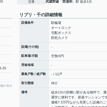
25
武蔵野線
「
西浦和
」駅 徒歩1分
交通
リブリ・千の詳細情報
設備条件
駐輪場
オートロック
宅配ボックス
防犯カメラ
設備(その他)
-
駐車場/月額
空無/0円
用途地域
-
-25
募集戸数 / 総戸数
- / 12戸
取引態様
仲介
情報の見方
備考
徒歩1分の距離に駅がある物件で、通
通学に便利です。新築マンションで
価格7.3万円ながら充実した設備のこ