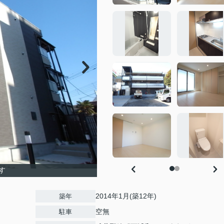
す
2014年1月(築12年)
築年
空無
駐車