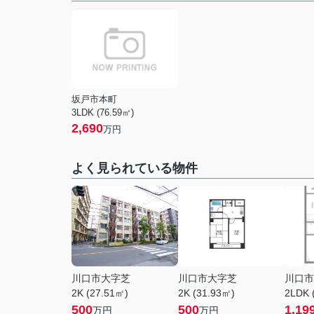
坂戸市本町
3LDK (76.59㎡)
2,690
万円
よく見られている物件
川口市大字芝
川口市大字芝
川口市
2K (27.51㎡)
2K (31.93㎡)
2LDK 
500
500
1,19
万円
万円