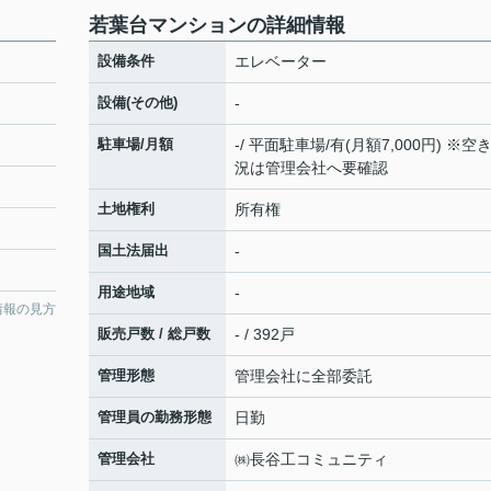
若葉台マンションの詳細情報
設備条件
エレベーター
設備(その他)
-
駐車場/月額
-/ 平面駐車場/有(月額7,000円) ※空
況は管理会社へ要確認
土地権利
所有権
国土法届出
-
用途地域
-
情報の見方
販売戸数 / 総戸数
- / 392戸
管理形態
管理会社に全部委託
管理員の勤務形態
日勤
管理会社
㈱長谷工コミュニティ