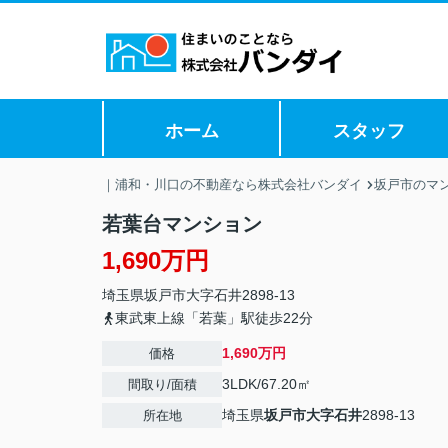
ホーム
スタッフ
｜浦和・川口の不動産なら株式会社バンダイ
坂戸市のマ
若葉台マンション
1,690万円
埼玉県
坂戸市
大字石井
2898-13
東武東上線「若葉」駅徒歩22分
1,690万円
価格
3LDK/67.20㎡
間取り/面積
埼玉県
坂戸市
大字石井
2898-13
所在地