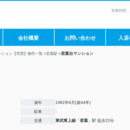
営業時間：
会社概要
お問い合わせ
入居
若葉台マンション
ンション【売買】物件一覧
若葉駅
1982年6月(築44年)
築年
-
駐車
東武東上線
「
若葉
」駅 徒歩22分
交通