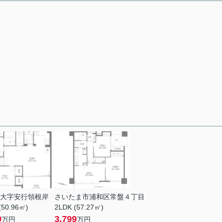
大字安行領根岸
さいたま市浦和区常盤４丁目
(50.96㎡)
2LDK (57.27㎡)
9
3,799
万円
万円