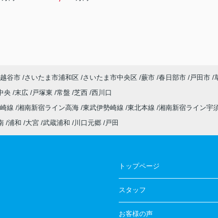
越谷市
さいたま市浦和区
さいたま市中央区
蕨市
春日部市
戸田市
中央
末広
戸塚東
常盤
芝西
西川口
高崎線
湘南新宿ライン高海
東武伊勢崎線
東北本線
湘南新宿ライン宇
南
浦和
大宮
武蔵浦和
川口元郷
戸田
トップページ
スタッフ
お客様の声