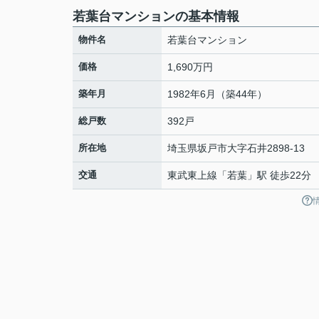
若葉台マンションの基本情報
物件名
若葉台マンション
価格
1,690万円
築年月
1982年6月（築44年）
総戸数
392戸
所在地
埼玉県
坂戸市
大字石井
2898-13
交通
東武東上線
「
若葉
」駅 徒歩22分