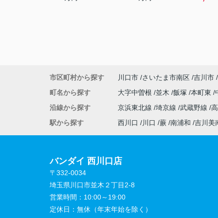
市区町村から探す
川口市
さいたま市南区
吉川市
町名から探す
大字中曽根
並木
飯塚
本町東
沿線から探す
京浜東北線
埼京線
武蔵野線
駅から探す
西川口
川口
蕨
南浦和
吉川美
バンダイ 西川口店
〒332-0034
埼玉県川口市並木２丁目2-8
営業時間：
10:00～19:00
定休日：
無休（年末年始を除く）