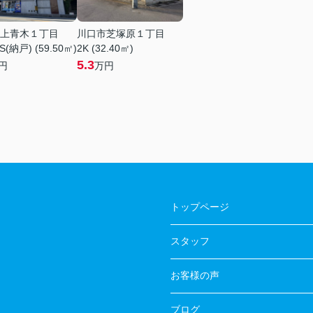
上青木１丁目
川口市芝塚原１丁目
S(納戸) (59.50㎡)
2K (32.40㎡)
5.3
円
万円
トップページ
スタッフ
お客様の声
ブログ