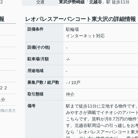
２
東武伊勢崎線
「
北越谷
」駅 徒歩11分
交通
報
レオパレスアーバンコート東大沢の詳細情報
設備条件
駐輪場
インターネット対応
設備(その他)
-
駐車場/月額
-/-
用途地域
-
募集戸数 / 総戸数
- / 10戸
２２
取引態様
仲介
1分
備考
駅まで徒歩11分に立地する物件です
情報の見方
みやすさが満載でイチオシのアパー
こちらです。賃料が月8.7万円の物件
す。北越谷駅周辺への引っ越しをお
なら「レオパレスアーバンコート東