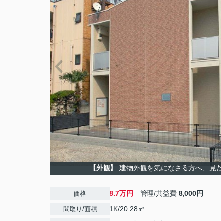
【外観】
建物外観を気になさる方へ、見
8.7万円
管理/共益費
8,000円
価格
1K/20.28㎡
間取り/面積