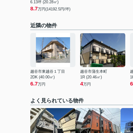
6.13坪 (20.28㎡)
8.7
万円(14192.5円/坪)
近隣の物件
越谷市東越谷１丁目
越谷市蒲生本町
2DK (40.00㎡)
1R (20.46㎡)
1
6.7
4
6
万円
万円
よく見られている物件