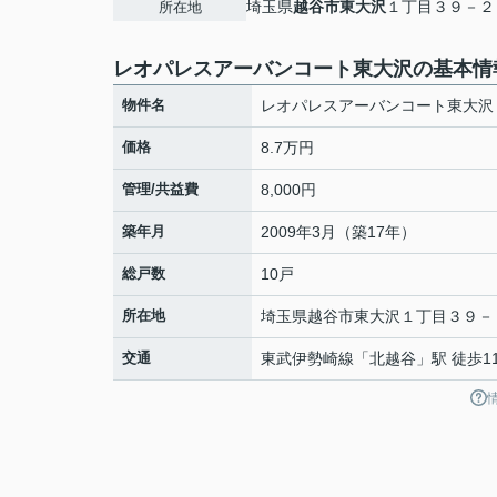
埼玉県
越谷市
東大沢
１丁目３９－２
所在地
レオパレスアーバンコート東大沢の基本情
物件名
レオパレスアーバンコート東大沢
価格
8.7万円
管理/共益費
8,000円
築年月
2009年3月（築17年）
総戸数
10戸
所在地
埼玉県
越谷市
東大沢
１丁目３９－
交通
東武伊勢崎線
「
北越谷
」駅 徒歩1