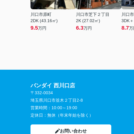
川口市原町
川口市芝下２丁目
川口市
2DK (43.16㎡)
2K (27.02㎡)
3DK＋
9.5
6.3
8.7
万円
万円
万
バンダイ 西川口店
〒332-0034
埼玉県川口市並木２丁目2-8
営業時間：
10:00～19:00
定休日：
無休（年末年始を除く）
お問い合わせ