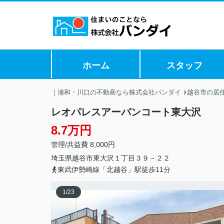
ホーム
スタッフ
｜浦和・川口の不動産なら株式会社バンダイ
越谷市の居
レオパレスアーバンコート東大沢
8.7万円
管理/共益費 8,000円
埼玉県
越谷市
東大沢
１丁目３９－２２
東武伊勢崎線「北越谷」駅徒歩11分
1
/
23