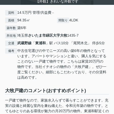
【外観】きれいな外観です
14.5万円 管理/共益費 -
賃料
94.35㎡
4LDK
面積
間取り
築6年
築年数
埼玉県
さいたま市緑区
大字大牧
1435-7
所在地
武蔵野線
「
東浦和
」駅 バス10分 「尾間木北」 停歩5分
交通
中古住宅選びの中でニーズの高い築6年の物件となって
備考
います。アパートやマンションと違い、隣人を気にする
ことのない一戸建て物件です。こちらは家賃20万円の
物件です。当社イチオシの物件の「大牧戸建」。ぜひ一
度ご覧ください。細部にもこだわっており、その分賃料
は高めです。
大牧戸建のコメント(おすすめポイント)
一戸建て物件なので、家族水入らずで暮らすことができます。充
実の設備と綺麗な室内を兼ね備えた、令和元年築の物件です。と
てもゆとりのある環境が魅力の月20万円の物件。東浦和駅近くの