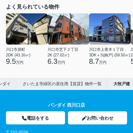
よく見られている物件
川口市原町
川口市芝下２丁目
川口市上青木１丁目
2DK (43.16㎡)
2K (27.02㎡)
3DK＋S(納戸) (59.50㎡)
2
9.5
6.3
8.7
万円
万円
万円
ンダイ
さいたま市緑区の居住用【賃貸】物件一覧
大牧戸建
バンダイ 西川口店
電話をする
お問い合わせ
〒332-0034