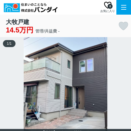
0
お気に入り
大牧戸建
14.5万円
管理/共益費 -
1
/
1