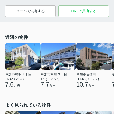
メールで共有する
LINEで共有する
近隣の物件
草加市神明１丁目
草加市草加３丁目
草加市谷塚町
1K (20.28㎡)
1K (19.87㎡)
2LDK (60.17㎡)
1
7.6
7.7
10.7
万円
万円
万円
よく見られている物件