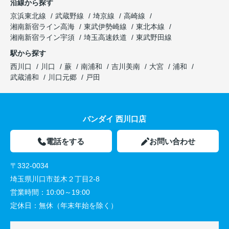
沿線から探す
京浜東北線
武蔵野線
埼京線
高崎線
湘南新宿ライン高海
東武伊勢崎線
東北本線
湘南新宿ライン宇須
埼玉高速鉄道
東武野田線
駅から探す
西川口
川口
蕨
南浦和
吉川美南
大宮
浦和
武蔵浦和
川口元郷
戸田
バンダイ 西川口店
電話をする
お問い合わせ
〒332-0034
埼玉県川口市並木２丁目2-8
営業時間：
10:00～19:00
定休日：
無休（年末年始を除く）