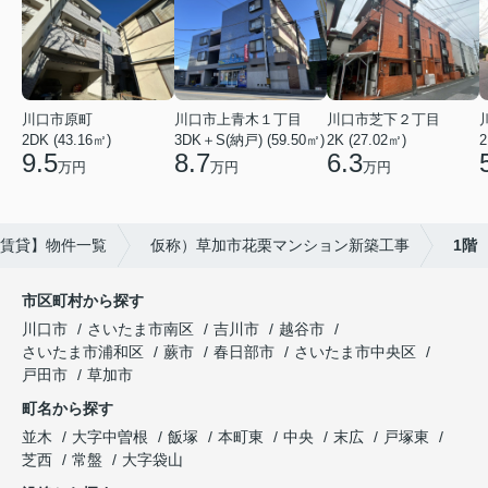
川口市芝下２丁目
川口市上青木１丁目
川口市原町
2K (27.02㎡)
3DK＋S(納戸) (59.50㎡)
2
2DK (43.16㎡)
6.3
8.7
9.5
万円
万円
万円
賃貸】物件一覧
仮称）草加市花栗マンション新築工事
1階
市区町村から探す
川口市
さいたま市南区
吉川市
越谷市
さいたま市浦和区
蕨市
春日部市
さいたま市中央区
戸田市
草加市
町名から探す
並木
大字中曽根
飯塚
本町東
中央
末広
戸塚東
芝西
常盤
大字袋山