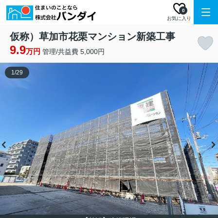
0
お気に入り
仮称）草加市花栗マンション新築工事
9.9
万円
管理/共益費 5,000円
1
/
29