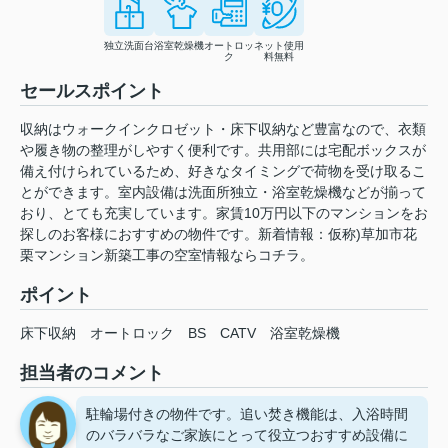
独立洗面台
浴室乾燥機
オートロッ
ネット使用
ク
料無料
セールスポイント
収納はウォークインクロゼット・床下収納など豊富なので、衣類
や履き物の整理がしやすく便利です。共用部には宅配ボックスが
備え付けられているため、好きなタイミングで荷物を受け取るこ
とができます。室内設備は洗面所独立・浴室乾燥機などが揃って
おり、とても充実しています。家賃10万円以下のマンションをお
探しのお客様におすすめの物件です。新着情報：仮称)草加市花
栗マンション新築工事の空室情報ならコチラ。
ポイント
床下収納
オートロック
BS
CATV
浴室乾燥機
担当者のコメント
駐輪場付きの物件です。追い焚き機能は、入浴時間
のバラバラなご家族にとって役立つおすすめ設備に