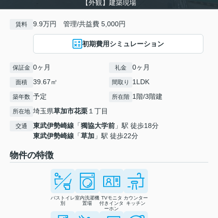
【外観】建築現場
9.9万円 管理/共益費 5,000円
賃料
初期費用シミュレーション
0ヶ月
0ヶ月
保証金
礼金
39.67㎡
1LDK
面積
間取り
予定
1階/3階建
築年数
所在階
埼玉県
草加市
花栗
１丁目
所在地
東武伊勢崎線
「
獨協大学前
」駅 徒歩18分
交通
東武伊勢崎線
「
草加
」駅 徒歩22分
物件の特徴
バストイレ
室内洗濯機
TVモニタ
カウンター
別
置場
付きインタ
キッチン
ーホン