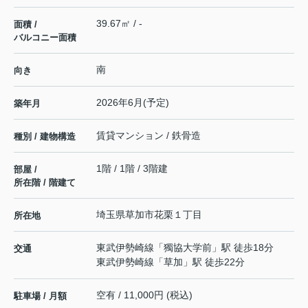
39.67㎡ / -
面積 /
バルコニー面積
南
向き
2026年6月(予定)
築年月
賃貸マンション / 鉄骨造
種別 / 建物構造
1階 / 1階 / 3階建
部屋 /
所在階 / 階建て
埼玉県
草加市
花栗
１丁目
所在地
東武伊勢崎線
「
獨協大学前
」駅 徒歩18分
交通
東武伊勢崎線
「
草加
」駅 徒歩22分
空有 / 11,000円 (税込)
駐車場 / 月額