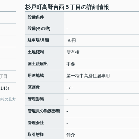
杉戸町高野台西５丁目の詳細情報
設備条件
設備(その他)
-
駐車場/月額
-/0円
土地権利
所有権
国土法届出
不要
用途地域
第一種中高層住居専用
丁目
区画数
- / -
14分
管理形態
-
情報の見方
管理員の勤務形態
-
管理会社
-
取引態様
仲介