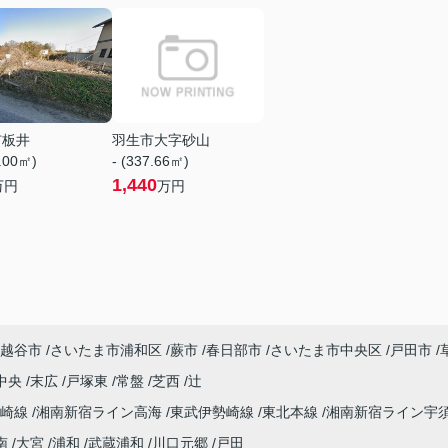
市板井
羽生市大字砂山
3.00㎡)
- (337.66㎡)
1,440
万円
万円
越谷市
さいたま市浦和区
蕨市
春日部市
さいたま市中央区
戸田市
中央
末広
戸塚東
常盤
芝西
辻
高崎線
湘南新宿ライン高海
東武伊勢崎線
東北本線
湘南新宿ライン宇
南
大宮
浦和
武蔵浦和
川口元郷
戸田