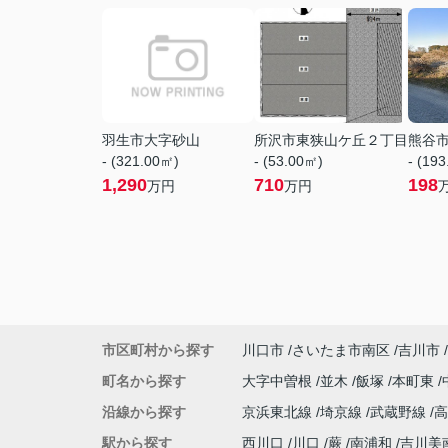
羽生市大字砂山
所沢市東狭山ケ丘２丁目
熊谷
- (321.00㎡)
- (53.00㎡)
- (19
1,290
710
198
万円
万円
市区町村から探す
川口市
さいたま市南区
吉川市
町名から探す
大字中曽根
並木
飯塚
本町東
沿線から探す
京浜東北線
埼京線
武蔵野線
駅から探す
西川口
川口
蕨
南浦和
吉川美