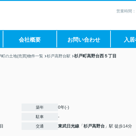
営業時間：
会社概要
お問い合わせ
入居
杉戸町高野台西５丁目
町の土地(売買)物件一覧
杉戸高野台駅
0年(-)
築年
-
駐車
目
東武日光線
「
杉戸高野台
」駅 徒歩14分
交通