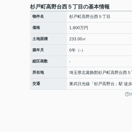
杉戸町高野台西５丁目の基本情報
物件名
杉戸町高野台西５丁目
価格
1,800万円
土地面積
233.00㎡
築年月
0年（-）
総区画数
-
所在地
埼玉県
北葛飾郡杉戸町
高野台西
５
交通
東武日光線
「
杉戸高野台
」駅 徒歩