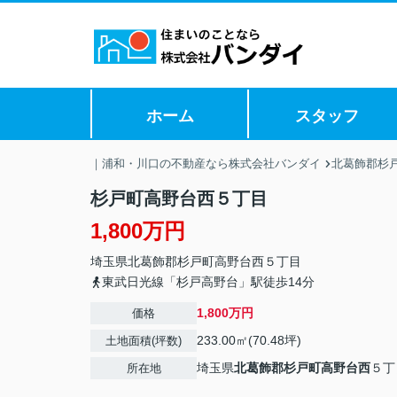
ホーム
スタッフ
｜浦和・川口の不動産なら株式会社バンダイ
北葛飾郡杉戸
杉戸町高野台西５丁目
1,800万円
埼玉県
北葛飾郡杉戸町
高野台西
５丁目
東武日光線「杉戸高野台」駅徒歩14分
1,800万円
価格
233.00㎡(70.48坪)
土地面積(坪数)
埼玉県
北葛飾郡杉戸町
高野台西
５丁
所在地