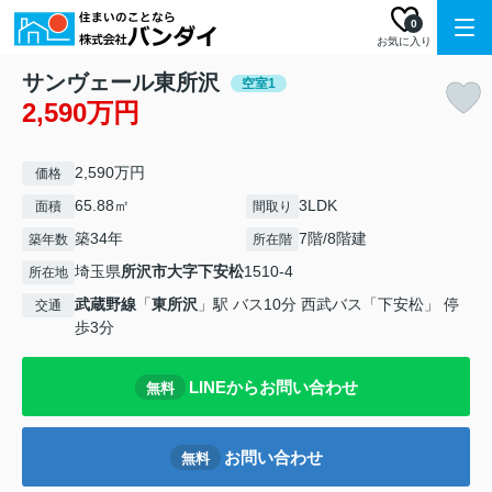
0
お気に入り
サンヴェール東所沢
空室1
2,590万円
2,590万円
価格
65.88㎡
3LDK
面積
間取り
築34年
7階/8階建
築年数
所在階
埼玉県
所沢市
大字下安松
1510-4
所在地
武蔵野線
「
東所沢
」駅 バス10分 西武バス「下安松」 停
交通
歩3分
LINEからお問い合わせ
無料
お問い合わせ
無料