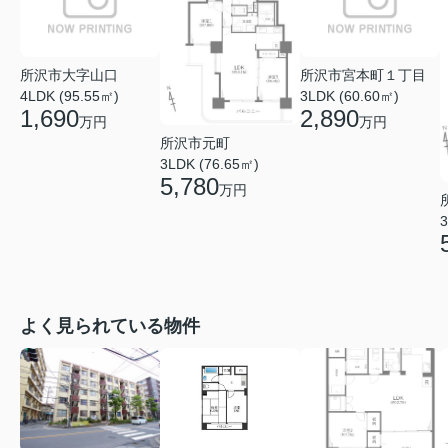
所沢市大字山口
所沢市宮本町１丁目
4LDK (95.55㎡)
3LDK (60.60㎡)
1,690
2,890
万円
万円
所沢市元町
3LDK (76.65㎡)
5,780
万円
3
よく見られている物件