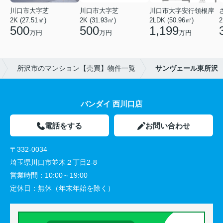
川口市大字芝
川口市大字芝
川口市大字安行領根岸
2K (27.51㎡)
2K (31.93㎡)
2LDK (50.96㎡)
2
500
500
1,199
万円
万円
万円
所沢市のマンション【売買】物件一覧
サンヴェール東所沢
バンダイ 西川口店
電話をする
お問い合わせ
〒332-0034
埼玉県川口市並木２丁目2-8
営業時間：
10:00～19:00
定休日：
無休（年末年始を除く）