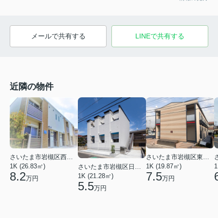
メールで共有する
LINEで共有する
近隣の物件
さいたま市岩槻区西町５丁目
さいたま市岩槻区東岩槻５丁目
1K (26.83㎡)
1K (19.87㎡)
1
さいたま市岩槻区日の出町
8.2
7.5
1K (21.28㎡)
万円
万円
5.5
万円