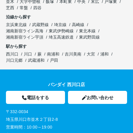
並木
大字中曽根
飯塚
本町東
中央
末広
戸塚東
芝西
常盤
四谷
沿線から探す
京浜東北線
武蔵野線
埼京線
高崎線
湘南新宿ライン高海
東武伊勢崎線
東北本線
湘南新宿ライン宇須
埼玉高速鉄道
東武野田線
駅から探す
西川口
川口
蕨
南浦和
吉川美南
大宮
浦和
川口元郷
武蔵浦和
戸田
バンダイ 西川口店
電話をする
お問い合わせ
〒332-0034
埼玉県川口市並木２丁目2-8
営業時間：
10:00～19:00