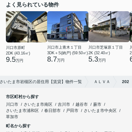
よく見られている物件
川口市上青木１丁目
川口市芝塚原１丁目
川口市原町
2
3DK＋S(納戸) (59.50㎡)
2K (32.40㎡)
2DK (43.16㎡)
8.7
5.3
9.5
万円
万円
万円
さいたま市岩槻区の居住用【賃貸】物件一覧
ＡＬＶＡ
202
市区町村から探す
川口市
さいたま市南区
吉川市
越谷市
蕨市
さいたま市浦和区
春日部市
戸田市
さいたま市中央区
草加市
町名から探す