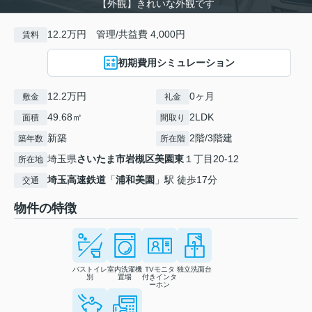
【外観】きれいな外観です
12.2万円 管理/共益費 4,000円
賃料
初期費用シミュレーション
12.2万円
0ヶ月
敷金
礼金
49.68㎡
2LDK
面積
間取り
新築
2階/3階建
築年数
所在階
埼玉県
さいたま市岩槻区
美園東
１丁目20-12
所在地
埼玉高速鉄道
「
浦和美園
」駅 徒歩17分
交通
物件の特徴
バストイレ
室内洗濯機
TVモニタ
独立洗面台
別
置場
付きインタ
ーホン