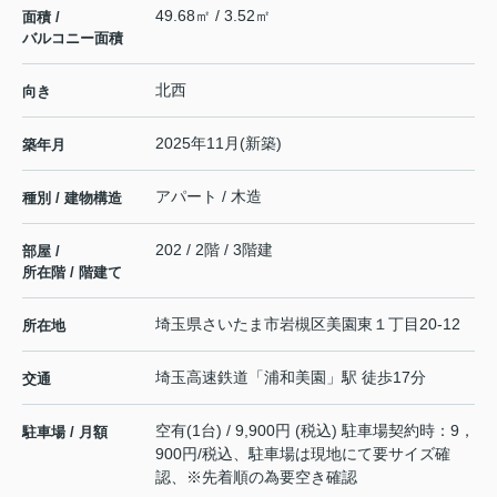
49.68㎡ / 3.52㎡
面積 /
バルコニー面積
北西
向き
2025年11月(新築)
築年月
アパート / 木造
種別 / 建物構造
202 / 2階 / 3階建
部屋 /
所在階 / 階建て
埼玉県
さいたま市岩槻区
美園東
１丁目20-12
所在地
埼玉高速鉄道
「
浦和美園
」駅 徒歩17分
交通
空有(1台) / 9,900円 (税込) 駐車場契約時：9，
駐車場 / 月額
900円/税込、駐車場は現地にて要サイズ確
認、※先着順の為要空き確認