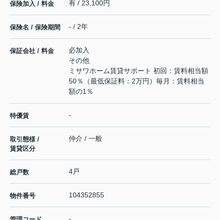
有 / 23,100円
保険加入 / 料金
- / 2年
保険名 / 保険期間
必加入
保証会社 / 料金
その他
ミサワホーム賃貸サポート 初回：賃料相当額
50％（最低保証料：2万円）毎月：賃料相当
額の1％
-
特優賃
仲介 / 一般
取引態様 /
賃貸区分
4戸
総戸数
104352855
物件番号
-
管理コード