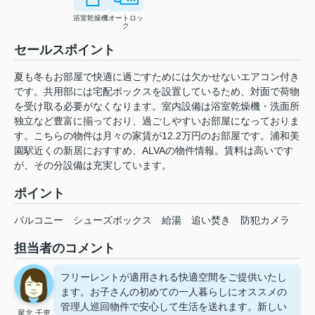
浴室乾燥機
オートロッ
ク
セールスポイント
夏も冬もお部屋で快適に過ごすためには欠かせないエアコン付き
です。共用部には宅配ボックスを設置しているため、対面で荷物
を受け取る必要がなくなります。室内設備は浴室乾燥機・洗面所
独立など豊富に揃っており、過ごしやすいお部屋になっておりま
す。こちらの物件は月々の家賃が12.2万円のお部屋です。浦和美
園駅近くの新居におすすめ、ALVAの物件情報。賃料は高いです
が、その分設備は充実しています。
ポイント
バルコニー
シューズボックス
給湯
追い焚き
防犯カメラ
担当者のコメント
フリーレントが適用される快適空間をご提供いたし
ます。お子さんの初めての一人暮らしにオススメの
管理人巡回物件で安心して生活を送れます。新しい
尾北 千恵