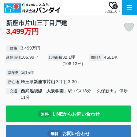
0
お気に入り
新座市片山三丁目戸建
3,499万円
3,499万円
価格
105.99㎡
32.1坪
4SLDK
建物面積
土地面積
間取り
(106.13㎡)
築15年
築年数
埼玉県
新座市
片山
３丁目3-30
所在地
西武池袋線
「
大泉学園
」駅 バス18分 「久保新田」 停歩
交通
11分
LINEからお問い合わせ
無料
お問い合わせ
無料