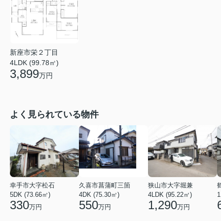
新座市栄２丁目
4LDK (99.78㎡)
3,899
万円
よく見られている物件
幸手市大字松石
久喜市菖蒲町三箇
狭山市大字堀兼
5DK (73.66㎡)
4DK (75.30㎡)
4LDK (95.22㎡)
1
330
550
1,290
万円
万円
万円