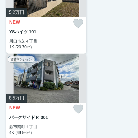
5.2
万円
NEW
YSハイツ 101
川口市芝４丁目
1K (20.70㎡)
賃貸マンション
8.5
万円
NEW
パークサイドＲ 301
蕨市南町１丁目
4K (49.56㎡)