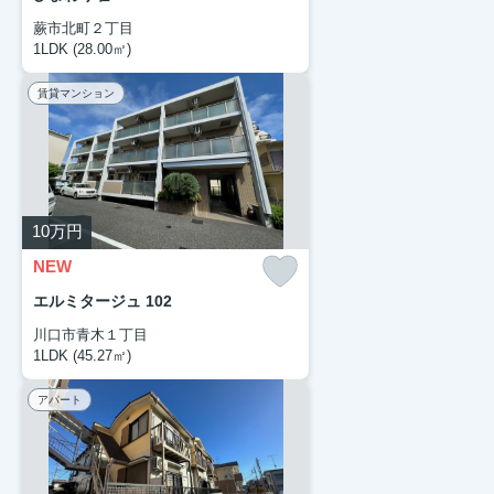
蕨市北町２丁目
1LDK (28.00㎡)
賃貸マンション
10
万円
NEW
エルミタージュ 102
川口市青木１丁目
1LDK (45.27㎡)
アパート