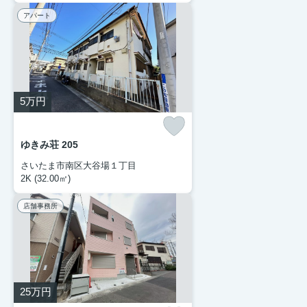
アパート
5
万円
ゆきみ荘 205
さいたま市南区大谷場１丁目
2K (32.00㎡)
店舗事務所
25
万円