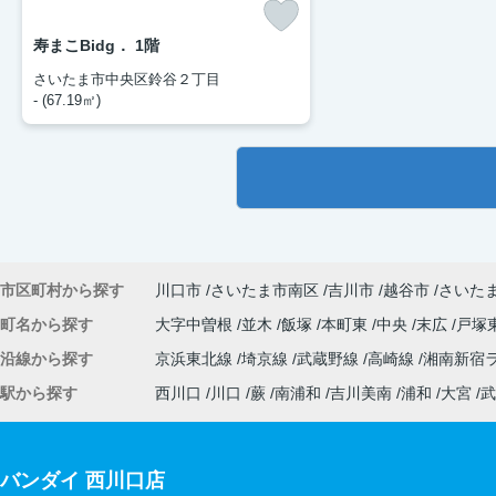
寿まこBidg． 1階
さいたま市中央区鈴谷２丁目
- (67.19㎡)
市区町村から探す
川口市
さいたま市南区
吉川市
越谷市
さいた
町名から探す
大字中曽根
並木
飯塚
本町東
中央
末広
戸塚
沿線から探す
京浜東北線
埼京線
武蔵野線
高崎線
湘南新宿
駅から探す
西川口
川口
蕨
南浦和
吉川美南
浦和
大宮
武
バンダイ 西川口店