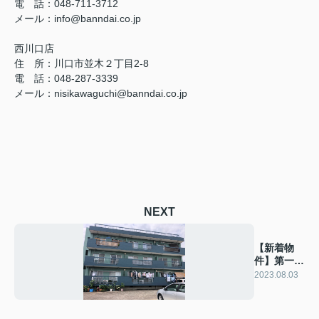
電 話：048-711-3712
メール：
info@banndai.co.jp
西川口店
住 所：
川口市並木２丁目2-8
電 話：048-287-3339
メール
：
nisikawaguchi@banndai.co.jp
NEXT
【新着物
件】第一末
広マンショ
2023.08.03
ン