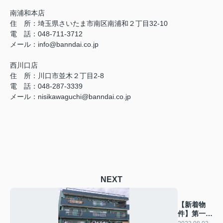
南浦和本店
住 所：
埼玉県さいたま市南区南浦和２丁目32-10
電 話：048-711-3712
メール：
info@banndai.co.jp
西川口店
住 所：
川口市並木２丁目2-8
電 話：048-287-3339
メール
：
nisikawaguchi@banndai.co.jp
NEXT
【新着物
件】第一末
広マンショ