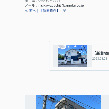
電 話：048-287-3339
メール
：
nisikawaguchi@banndai.co.jp
≪ 前へ｜【新着物件】
記
【新着物件
2023.08.28