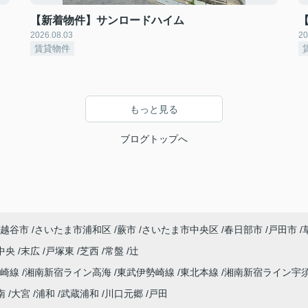
【新着物件】サンロードハイム
2026.08.03
20
賃貸物件
もっと見る
ブログトップへ
越谷市
さいたま市浦和区
蕨市
さいたま市中央区
春日部市
戸田市
中央
末広
戸塚東
芝西
常盤
辻
高崎線
湘南新宿ライン高海
東武伊勢崎線
東北本線
湘南新宿ライン宇
南
大宮
浦和
武蔵浦和
川口元郷
戸田