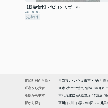
【新着物件】パビヨン リヴール
2026.08.05
賃貸物件
市区町村から探す
川口市
さいたま市南区
吉川市
町名から探す
並木
大字中曽根
飯塚
本町東
沿線から探す
京浜東北線
武蔵野線
埼京線
駅から探す
西川口
川口
蕨
南浦和
吉川美