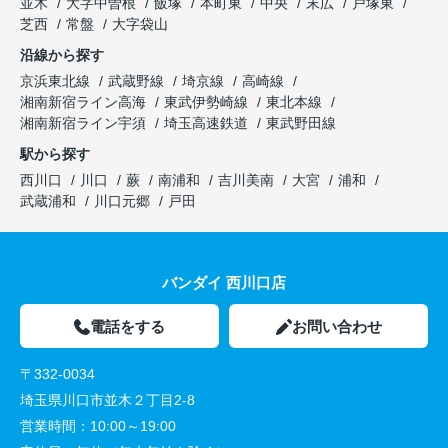
並木
大字中曽根
飯塚
本町東
中央
末広
戸塚東
芝西
常盤
大字袋山
沿線から探す
京浜東北線
武蔵野線
埼京線
高崎線
湘南新宿ライン高海
東武伊勢崎線
東北本線
湘南新宿ライン宇須
埼玉高速鉄道
東武野田線
駅から探す
西川口
川口
蕨
南浦和
吉川美南
大宮
浦和
武蔵浦和
川口元郷
戸田
バンダイ 西川口店
電話をする
お問い合わせ
〒332-0034
埼玉県川口市並木２丁目2-8
営業時間：
10:00～19:00