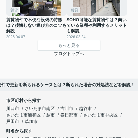
賃貸
賃貸
賃貸物件で不便な設備の特徴
SOHO可能な賃貸物件は？向い
は？後悔しない選び方のコツも
ている業種や利用するメリット
解説
も解説
2026.04.07
2026.03.24
もっと見る
ブログトップへ
物件で更新を断られるケースとは？断られた場合の対処法などを解説！
市区町村から探す
川口市
さいたま市南区
吉川市
越谷市
さいたま市浦和区
蕨市
春日部市
さいたま市中央区
戸田市
草加市
町名から探す