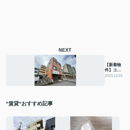
NEXT
【新着物
件】コミ
ュニティ
2023.12.01
堀越
”賃貸”おすすめ記事