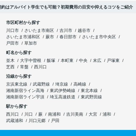
契約はアルバイト学生でも可能？初期費用の目安や抑えるコツをご紹介
市区町村から探す
川口市
さいたま市南区
吉川市
越谷市
さいたま市浦和区
蕨市
春日部市
さいたま市中央区
戸田市
草加市
町名から探す
並木
大字中曽根
飯塚
本町東
中央
末広
戸塚東
芝西
常盤
西川口
沿線から探す
京浜東北線
武蔵野線
埼京線
高崎線
湘南新宿ライン高海
東武伊勢崎線
東北本線
湘南新宿ライン宇須
埼玉高速鉄道
東武野田線
駅から探す
西川口
川口
蕨
南浦和
吉川美南
大宮
浦和
武蔵浦和
川口元郷
戸田