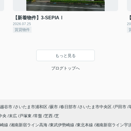
【新着物件】3-SEPIAⅠ
2026.07.25
20
賃貸物件
もっと見る
ブログトップへ
越谷市
さいたま市浦和区
蕨市
春日部市
さいたま市中央区
戸田市
中央
末広
戸塚東
常盤
芝西
芝
高崎線
湘南新宿ライン高海
東武伊勢崎線
東北本線
湘南新宿ライン宇