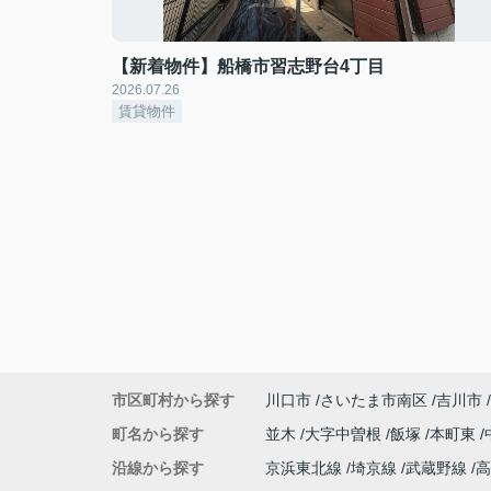
【新着物件】船橋市習志野台4丁目
2026.07.26
賃貸物件
市区町村から探す
川口市
さいたま市南区
吉川市
町名から探す
並木
大字中曽根
飯塚
本町東
沿線から探す
京浜東北線
埼京線
武蔵野線