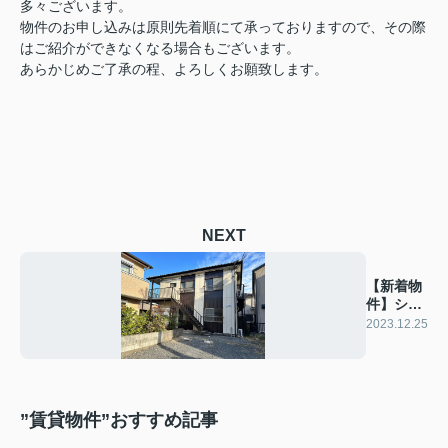
多々ございます。
物件のお申し込みは原則先着順にて承っておりますので、その際
はご紹介ができなくなる場合もございます。
あらかじめご了承の程、よろしくお願致します。
NEXT
【新着物
件】シャ
ンテ飯塚
2023.12.25
”賃貸物件”おすすめ記事