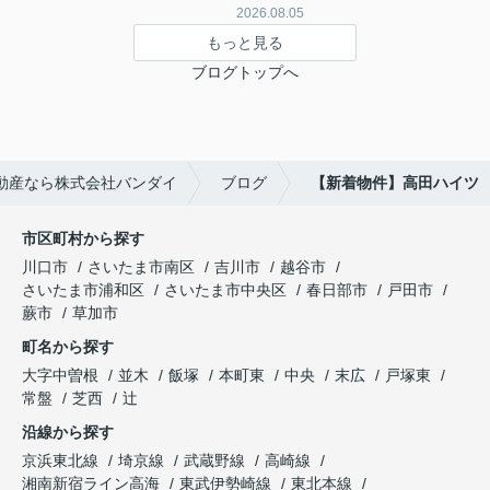
2026.08.05
もっと見る
ブログトップへ
動産なら株式会社バンダイ
ブログ
【新着物件】高田ハイツ
市区町村から探す
川口市
さいたま市南区
吉川市
越谷市
さいたま市浦和区
さいたま市中央区
春日部市
戸田市
蕨市
草加市
町名から探す
大字中曽根
並木
飯塚
本町東
中央
末広
戸塚東
常盤
芝西
辻
沿線から探す
京浜東北線
埼京線
武蔵野線
高崎線
湘南新宿ライン高海
東武伊勢崎線
東北本線