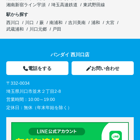
湘南新宿ライン宇須
埼玉高速鉄道
東武野田線
駅から探す
西川口
川口
蕨
南浦和
吉川美南
浦和
大宮
武蔵浦和
川口元郷
戸田
バンダイ 西川口店
電話をする
お問い合わせ
〒332-0034
埼玉県川口市並木２丁目2-8
営業時間：
10:00～19:00
定休日：
無休（年末年始を除く）