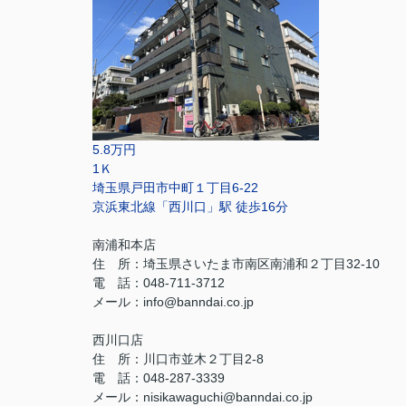
5.8万円
1Ｋ
埼玉県戸田市中町１丁目6-22
京浜東北線「西川口」駅 徒歩16分
南浦和本店
住 所：
埼玉県さいたま市南区南浦和２丁目32-10
電 話：048-711-3712
メール：
info@banndai.co.jp
西川口店
住 所：
川口市並木２丁目2-8
電 話：048-287-3339
メール
：
nisikawaguchi@banndai.co.jp