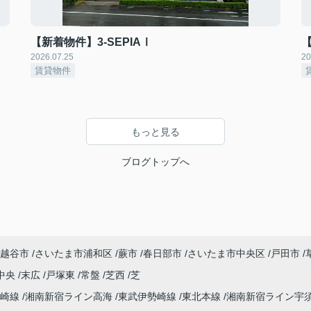
【新着物件】3-SEPIAⅠ
2026.07.25
20
賃貸物件
もっと見る
ブログトップへ
越谷市
さいたま市浦和区
蕨市
春日部市
さいたま市中央区
戸田市
中央
末広
戸塚東
常盤
芝西
芝
高崎線
湘南新宿ライン高海
東武伊勢崎線
東北本線
湘南新宿ライン宇