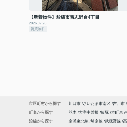
【新着物件】船橋市習志野台4丁目
2026.07.26
賃貸物件
市区町村から探す
川口市
さいたま市南区
吉川市
町名から探す
並木
大字中曽根
飯塚
本町東
沿線から探す
京浜東北線
埼京線
武蔵野線