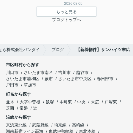
2026.08.05
もっと見る
ブログトップへ
なら株式会社バンダイ
ブログ
【新着物件】サンハイツ末広
市区町村から探す
川口市
さいたま市南区
吉川市
越谷市
さいたま市浦和区
蕨市
さいたま市中央区
春日部市
戸田市
草加市
町名から探す
並木
大字中曽根
飯塚
本町東
中央
末広
戸塚東
芝西
常盤
辻
沿線から探す
京浜東北線
武蔵野線
埼京線
高崎線
湘南新宿ライン高海
東武伊勢崎線
東北本線