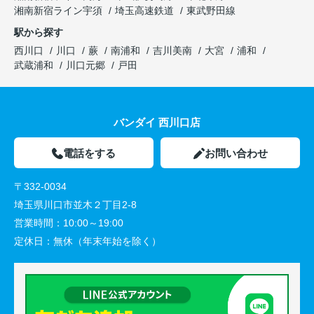
湘南新宿ライン宇須
埼玉高速鉄道
東武野田線
駅から探す
西川口
川口
蕨
南浦和
吉川美南
大宮
浦和
武蔵浦和
川口元郷
戸田
バンダイ 西川口店
電話をする
お問い合わせ
〒332-0034
埼玉県川口市並木２丁目2-8
営業時間：
10:00～19:00
定休日：
無休（年末年始を除く）