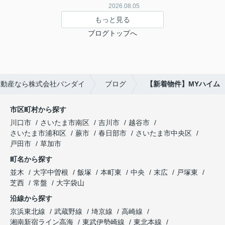
2026.08.05
もっと見る
ブログトップへ
不動産なら株式会社バンダイ
ブログ
【新着物件】MYハイム
市区町村から探す
川口市
さいたま市南区
吉川市
越谷市
さいたま市浦和区
蕨市
春日部市
さいたま市中央区
戸田市
草加市
町名から探す
並木
大字中曽根
飯塚
本町東
中央
末広
戸塚東
芝西
常盤
大字袋山
沿線から探す
京浜東北線
武蔵野線
埼京線
高崎線
湘南新宿ライン高海
東武伊勢崎線
東北本線