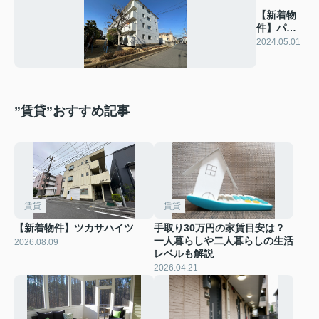
【新着物
件】パビ
ヨン リヴ
2024.05.01
ール
”賃貸”おすすめ記事
賃貸
賃貸
【新着物件】ツカサハイツ
手取り30万円の家賃目安は？
一人暮らしや二人暮らしの生活
2026.08.09
レベルも解説
2026.04.21