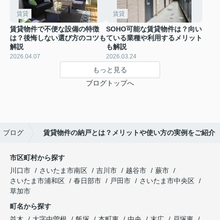
賃貸
賃貸
賃貸物件で不便な設備の特徴
SOHO可能な賃貸物件は？向い
は？後悔しない選び方のコツも
ている業種や利用するメリット
解説
も解説
2026.04.07
2026.03.24
もっと見る
ブログトップへ
ブログ
賃貸物件の納戸とは？メリットや使い方の実例をご紹介
市区町村から探す
川口市
さいたま市南区
吉川市
越谷市
蕨市
さいたま市浦和区
春日部市
戸田市
さいたま市中央区
草加市
町名から探す
並木
大字中曽根
飯塚
本町東
中央
末広
戸塚東