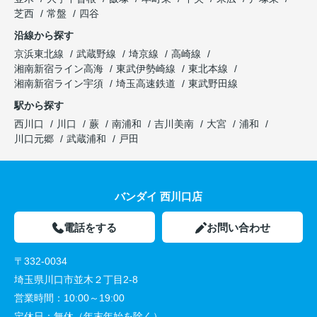
芝西
常盤
四谷
沿線から探す
京浜東北線
武蔵野線
埼京線
高崎線
湘南新宿ライン高海
東武伊勢崎線
東北本線
湘南新宿ライン宇須
埼玉高速鉄道
東武野田線
駅から探す
西川口
川口
蕨
南浦和
吉川美南
大宮
浦和
川口元郷
武蔵浦和
戸田
バンダイ 西川口店
電話をする
お問い合わせ
〒332-0034
埼玉県川口市並木２丁目2-8
営業時間：
10:00～19:00
定休日：
無休（年末年始を除く）