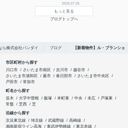
2026.07.26
もっと見る
ブログトップへ
なら株式会社バンダイ
ブログ
【新着物件】ル・ブランシェ
市区町村から探す
川口市
さいたま市南区
吉川市
越谷市
さいたま市浦和区
蕨市
春日部市
さいたま市中央区
戸田市
草加市
町名から探す
並木
大字中曽根
飯塚
本町東
中央
末広
戸塚東
常盤
芝西
芝
沿線から探す
京浜東北線
埼京線
武蔵野線
高崎線
湘南新宿ライン高海
東武伊勢崎線
東北本線