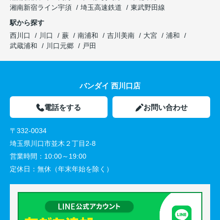
湘南新宿ライン宇須
埼玉高速鉄道
東武野田線
駅から探す
西川口
川口
蕨
南浦和
吉川美南
大宮
浦和
武蔵浦和
川口元郷
戸田
バンダイ 西川口店
電話をする
お問い合わせ
〒332-0034
埼玉県川口市並木２丁目2-8
営業時間：
10:00～19:00
定休日：
無休（年末年始を除く）