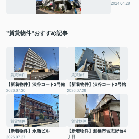
エール弐番
2024.04.28
館
”賃貸物件”おすすめ記事
賃貸物件
賃貸物件
【新着物件】渋谷コート3号館
【新着物件】渋谷コート2号館
2026.07.30
2026.07.29
賃貸物件
賃貸物件
【新着物件】永瀬ビル
【新着物件】船橋市習志野台4
丁目
2026.07.27