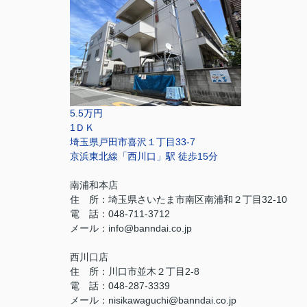
5.5万円
1ＤＫ
埼玉県戸田市喜沢１丁目33-7
京浜東北線「西川口」駅 徒歩15分
南浦和本店
住 所：
埼玉県さいたま市南区南浦和２丁目32-10
電 話：048-711-3712
メール：
info@banndai.co.jp
西川口店
住 所：
川口市並木２丁目2-8
電 話：048-287-3339
メール
：
nisikawaguchi@banndai.co.jp