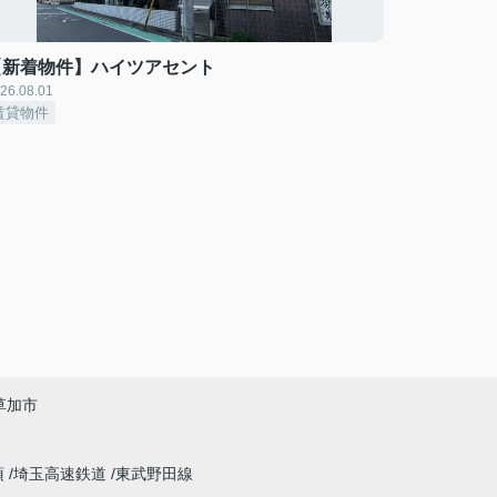
【新着物件】ハイツアセント
26.08.01
賃貸物件
草加市
須
埼玉高速鉄道
東武野田線