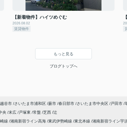
【新着物件】ハイツめぐむ
2026.08.02
20
賃貸物件
もっと見る
ブログトップへ
越谷市
さいたま市浦和区
蕨市
春日部市
さいたま市中央区
戸田市
中央
末広
戸塚東
常盤
芝西
辻
高崎線
湘南新宿ライン高海
東武伊勢崎線
東北本線
湘南新宿ライン宇