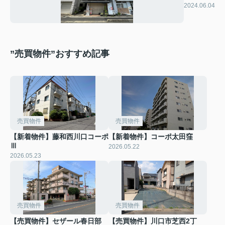
ンション
2024.06.04
”売買物件”おすすめ記事
売買物件
売買物件
【新着物件】藤和西川口コーポ
【新着物件】コーポ太田窪
Ⅲ
2026.05.22
2026.05.23
売買物件
売買物件
【売買物件】セザール春日部
【売買物件】川口市芝西2丁