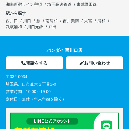
湘南新宿ライン宇須
埼玉高速鉄道
東武野田線
駅から探す
西川口
川口
蕨
南浦和
吉川美南
大宮
浦和
武蔵浦和
川口元郷
戸田
バンダイ 西川口店
電話をする
お問い合わせ
〒332-0034
埼玉県川口市並木２丁目2-8
営業時間：
10:00～19:00
定休日：
無休（年末年始を除く）