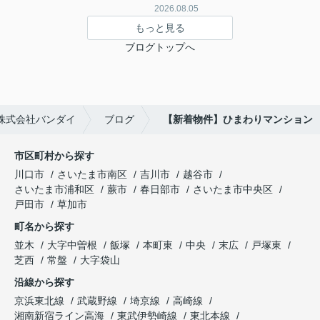
2026.08.05
もっと見る
ブログトップへ
株式会社バンダイ
ブログ
【新着物件】ひまわりマンション
市区町村から探す
川口市
さいたま市南区
吉川市
越谷市
さいたま市浦和区
蕨市
春日部市
さいたま市中央区
戸田市
草加市
町名から探す
並木
大字中曽根
飯塚
本町東
中央
末広
戸塚東
芝西
常盤
大字袋山
沿線から探す
京浜東北線
武蔵野線
埼京線
高崎線
湘南新宿ライン高海
東武伊勢崎線
東北本線