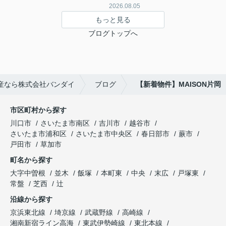
2026.08.05
もっと見る
ブログトップへ
産なら株式会社バンダイ
ブログ
【新着物件】MAISON片岡
市区町村から探す
川口市
さいたま市南区
吉川市
越谷市
さいたま市浦和区
さいたま市中央区
春日部市
蕨市
戸田市
草加市
町名から探す
大字中曽根
並木
飯塚
本町東
中央
末広
戸塚東
常盤
芝西
辻
沿線から探す
京浜東北線
埼京線
武蔵野線
高崎線
湘南新宿ライン高海
東武伊勢崎線
東北本線