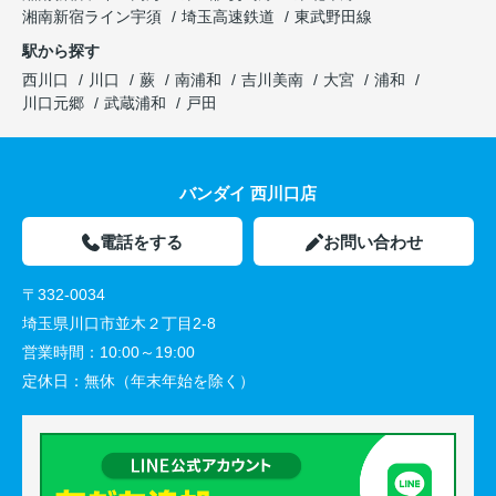
湘南新宿ライン宇須
埼玉高速鉄道
東武野田線
駅から探す
西川口
川口
蕨
南浦和
吉川美南
大宮
浦和
川口元郷
武蔵浦和
戸田
バンダイ 西川口店
電話をする
お問い合わせ
〒332-0034
埼玉県川口市並木２丁目2-8
営業時間：
10:00～19:00
定休日：
無休（年末年始を除く）