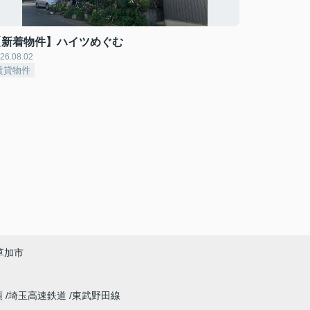
【新着物件】ハイツめぐむ
26.08.02
賃貸物件
草加市
須
埼玉高速鉄道
東武野田線