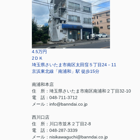
4.5万円
2ＤＫ
埼玉県さいたま市南区太田窪５丁目24－11
京浜東北線「南浦和」駅 徒歩15分
南浦和本店
住 所：
埼玉県さいたま市南区南浦和２丁目32-10
電 話：048-711-3712
メール：
info@banndai.co.jp
西川口店
住 所：
川口市並木２丁目2-8
電 話：048-287-3339
メール
：
nisikawaguchi@banndai.co.jp