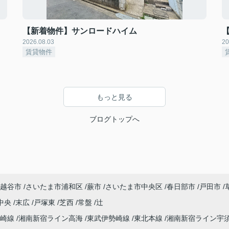
【新着物件】サンロードハイム
2026.08.03
20
賃貸物件
もっと見る
ブログトップへ
越谷市
さいたま市浦和区
蕨市
さいたま市中央区
春日部市
戸田市
中央
末広
戸塚東
芝西
常盤
辻
高崎線
湘南新宿ライン高海
東武伊勢崎線
東北本線
湘南新宿ライン宇