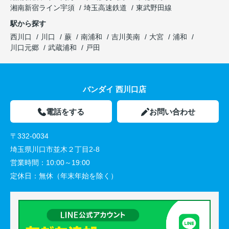
湘南新宿ライン宇須
埼玉高速鉄道
東武野田線
駅から探す
西川口
川口
蕨
南浦和
吉川美南
大宮
浦和
川口元郷
武蔵浦和
戸田
バンダイ 西川口店
電話をする
お問い合わせ
〒332-0034
埼玉県川口市並木２丁目2-8
営業時間：
10:00～19:00
定休日：
無休（年末年始を除く）