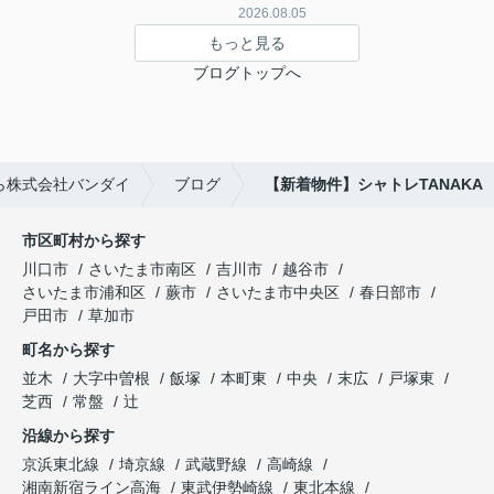
2026.08.05
もっと見る
ブログトップへ
ら株式会社バンダイ
ブログ
【新着物件】シャトレTANAKA
市区町村から探す
川口市
さいたま市南区
吉川市
越谷市
さいたま市浦和区
蕨市
さいたま市中央区
春日部市
戸田市
草加市
町名から探す
並木
大字中曽根
飯塚
本町東
中央
末広
戸塚東
芝西
常盤
辻
沿線から探す
京浜東北線
埼京線
武蔵野線
高崎線
湘南新宿ライン高海
東武伊勢崎線
東北本線