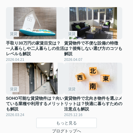
賃貸
賃貸
手取り30万円の家賃目安は？
賃貸物件で不便な設備の特徴
一人暮らしや二人暮らしの生活
は？後悔しない選び方のコツも
レベルも解説
解説
2026.04.21
2026.04.07
賃貸
賃貸
SOHO可能な賃貸物件は？向い
賃貸物件で北向き物件を選ぶメ
ている業種や利用するメリット
リットは？快適に暮らすための
も解説
注意点も解説
2026.03.24
2025.12.16
もっと見る
ブログトップへ