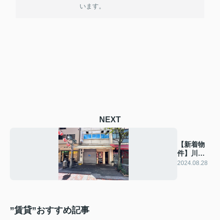
います。
NEXT
【新着物
件】川口
幸町金川
2024.08.28
ビル
”賃貸”おすすめ記事