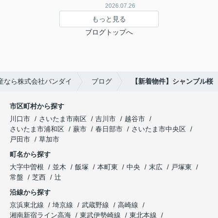
2026.07.26
もっと見る
ブログトップへ
産なら株式会社バンダイ
ブログ
【新着物件】シャンブル桜
市区町村から探す
川口市
さいたま市南区
吉川市
越谷市
さいたま市浦和区
蕨市
春日部市
さいたま市中央区
戸田市
草加市
町名から探す
大字中曽根
並木
飯塚
本町東
中央
末広
戸塚東
常盤
芝西
辻
沿線から探す
京浜東北線
埼京線
武蔵野線
高崎線
湘南新宿ライン高海
東武伊勢崎線
東北本線