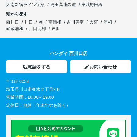
湘南新宿ライン宇須
埼玉高速鉄道
東武野田線
駅から探す
西川口
川口
蕨
南浦和
吉川美南
大宮
浦和
武蔵浦和
川口元郷
戸田
バンダイ 西川口店
電話をする
お問い合わせ
〒332-0034
埼玉県川口市並木２丁目2-8
営業時間：
10:00～19:00
定休日：
無休（年末年始を除く）