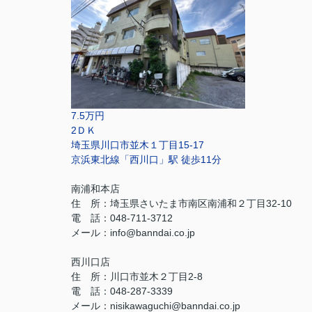
7.5万円
2ＤＫ
埼玉県川口市並木１丁目15-17
京浜東北線「西川口」駅 徒歩11分
南浦和本店
住 所：
埼玉県さいたま市南区南浦和２丁目32-10
電 話：048-711-3712
メール：
info@banndai.co.jp
西川口店
住 所：
川口市並木２丁目2-8
電 話：048-287-3339
メール
：
nisikawaguchi@banndai.co.jp