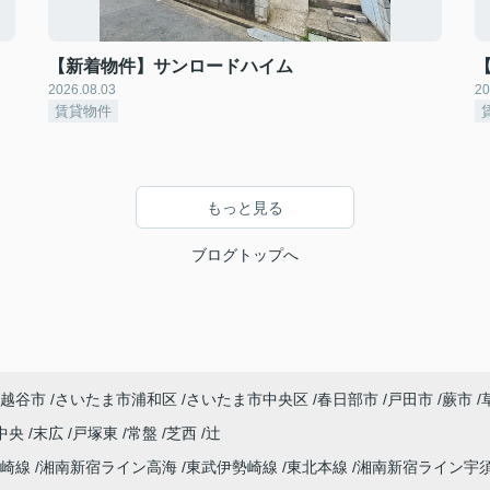
【新着物件】サンロードハイム
2026.08.03
20
賃貸物件
もっと見る
ブログトップへ
越谷市
さいたま市浦和区
さいたま市中央区
春日部市
戸田市
蕨市
中央
末広
戸塚東
常盤
芝西
辻
高崎線
湘南新宿ライン高海
東武伊勢崎線
東北本線
湘南新宿ライン宇