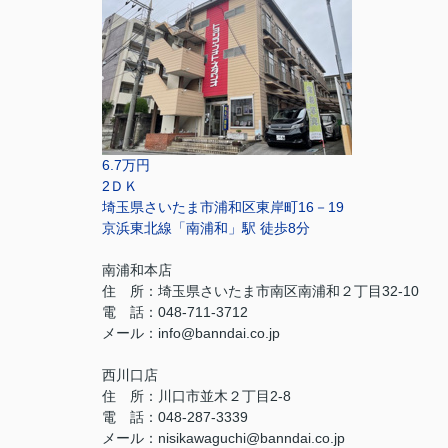
6.7万円
2ＤＫ
埼玉県さいたま市浦和区東岸町16－19
京浜東北線「南浦和」駅 徒歩8分
南浦和本店
住 所：
埼玉県さいたま市南区南浦和２丁目32-10
電 話：048-711-3712
メール：
info@banndai.co.jp
西川口店
住 所：
川口市並木２丁目2-8
電 話：048-287-3339
メール
：
nisikawaguchi@banndai.co.jp