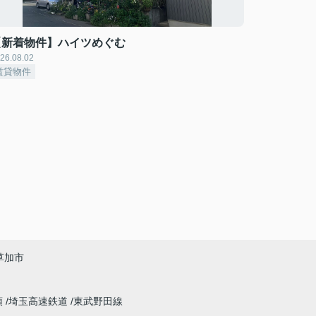
【新着物件】ハイツめぐむ
26.08.02
賃貸物件
草加市
須
埼玉高速鉄道
東武野田線