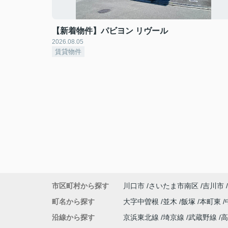
【新着物件】パビヨン リヴール
2026.08.05
賃貸物件
市区町村から探す
川口市
さいたま市南区
吉川市
町名から探す
大字中曽根
並木
飯塚
本町東
沿線から探す
京浜東北線
埼京線
武蔵野線