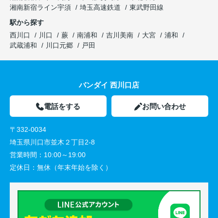
湘南新宿ライン宇須
埼玉高速鉄道
東武野田線
駅から探す
西川口
川口
蕨
南浦和
吉川美南
大宮
浦和
武蔵浦和
川口元郷
戸田
バンダイ 西川口店
電話をする
お問い合わせ
〒332-0034
埼玉県川口市並木２丁目2-8
営業時間：
10:00～19:00
定休日：
無休（年末年始を除く）