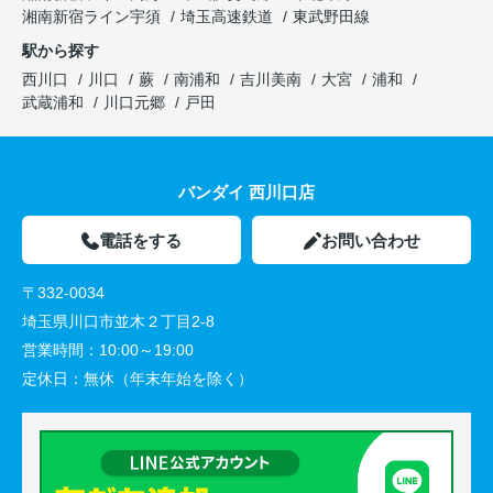
湘南新宿ライン宇須
埼玉高速鉄道
東武野田線
駅から探す
西川口
川口
蕨
南浦和
吉川美南
大宮
浦和
武蔵浦和
川口元郷
戸田
バンダイ 西川口店
電話をする
お問い合わせ
〒332-0034
埼玉県川口市並木２丁目2-8
営業時間：
10:00～19:00
定休日：
無休（年末年始を除く）