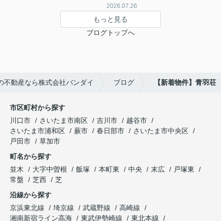
2026.07.26
もっと見る
ブログトップへ
の不動産なら株式会社バンダイ
ブログ
【新着物件】青羽荘
市区町村から探す
川口市
さいたま市南区
吉川市
越谷市
さいたま市浦和区
蕨市
春日部市
さいたま市中央区
戸田市
草加市
町名から探す
並木
大字中曽根
飯塚
本町東
中央
末広
戸塚東
常盤
芝西
芝
沿線から探す
京浜東北線
埼京線
武蔵野線
高崎線
湘南新宿ライン高海
東武伊勢崎線
東北本線