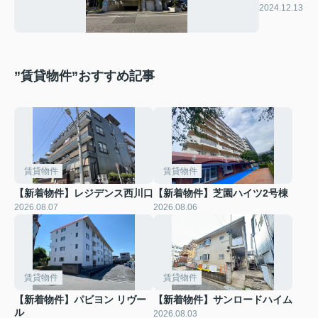
ワールテ
2024.12.13
ラ
”賃貸物件”おすすめ記事
賃貸物件
賃貸物件
【新着物件】レジデンス西川口
【新着物件】芝園ハイツ2号棟
2026.08.07
2026.08.06
賃貸物件
賃貸物件
【新着物件】パビヨン リヴー
【新着物件】サンロードハイム
ル
2026.08.03