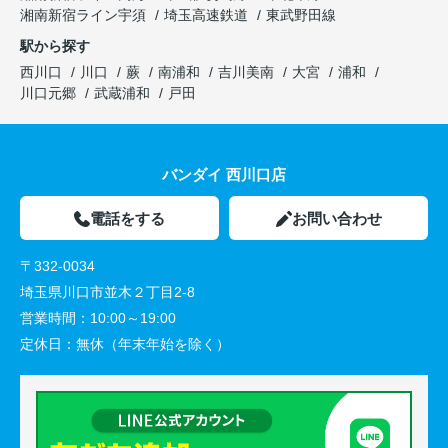
湘南新宿ライン宇須
埼玉高速鉄道
東武野田線
駅から探す
西川口
川口
蕨
南浦和
吉川美南
大宮
浦和
川口元郷
武蔵浦和
戸田
バンダイ 西川口店
電話をする
お問い合わせ
〒332-0034
埼玉県川口市並木２丁目2-8
営業時間：
10:00～19:00
定休日：
無休（年末年始を除く）