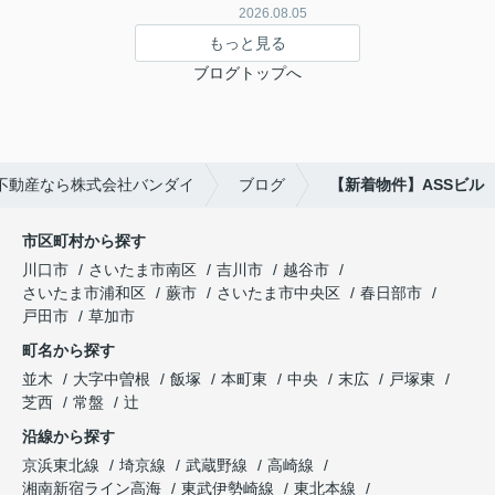
2026.08.05
もっと見る
ブログトップへ
不動産なら株式会社バンダイ
ブログ
【新着物件】ASSビル
市区町村から探す
川口市
さいたま市南区
吉川市
越谷市
さいたま市浦和区
蕨市
さいたま市中央区
春日部市
戸田市
草加市
町名から探す
並木
大字中曽根
飯塚
本町東
中央
末広
戸塚東
芝西
常盤
辻
沿線から探す
京浜東北線
埼京線
武蔵野線
高崎線
湘南新宿ライン高海
東武伊勢崎線
東北本線